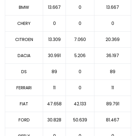
BMW
13.667
0
13.667
CHERY
0
0
0
CITROEN
13.309
7.060
20.369
DACIA
30.991
5.206
36.197
DS
89
0
89
FERRARI
11
0
11
FIAT
47.658
42.133
89.791
FORD
30.828
50.639
81.467