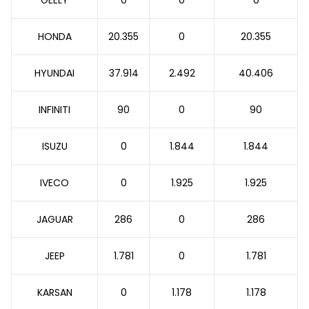
GEELY
0
0
0
HONDA
20.355
0
20.355
HYUNDAI
37.914
2.492
40.406
INFINITI
90
0
90
ISUZU
0
1.844
1.844
IVECO
0
1.925
1.925
JAGUAR
286
0
286
JEEP
1.781
0
1.781
KARSAN
0
1.178
1.178