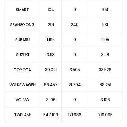
SMART
104
0
104
SSANGYONG
291
240
531
SUBARU
1.195
0
1.195
SUZUKI
3.118
0
3.118
TOYOTA
30.021
3.505
33.526
VOLKSWAGEN
66.457
21.794
88.251
VOLVO
3.106
0
3.106
TOPLAM:
547.109
171.986
719.095