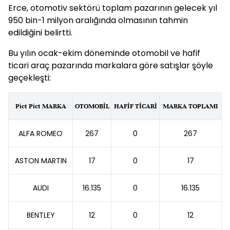
Erce, otomotiv sektörü toplam pazarının gelecek yıl
950 bin-1 milyon aralığında olmasının tahmin
edildiğini belirtti.
Bu yılın ocak-ekim döneminde otomobil ve hafif
ticari araç pazarında markalara göre satışlar şöyle
geçekleşti:
Pict Pict MARKA
OTOMOBİL
HAFİF TİCARİ
MARKA TOPLAMI
ALFA ROMEO
267
0
267
ASTON MARTIN
17
0
17
AUDI
16.135
0
16.135
BENTLEY
12
0
12