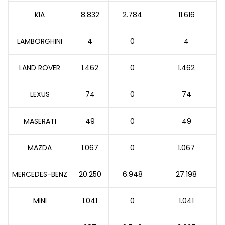
KIA
8.832
2.784
11.616
LAMBORGHINI
4
0
4
LAND ROVER
1.462
0
1.462
LEXUS
74
0
74
MASERATI
49
0
49
MAZDA
1.067
0
1.067
MERCEDES-BENZ
20.250
6.948
27.198
MINI
1.041
0
1.041