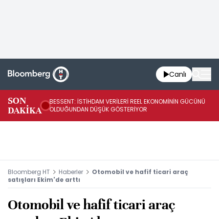
Canlı
AB
SON
BESSENT: İSTİHDAM VERİLERİ REEL EKONOMİNİN GÜCÜNÜ
Fİ
DAKİKA
OLDUĞUNDAN DÜŞÜK GÖSTERİYOR
UY
Bloomberg HT
Haberler
Otomobil ve hafif ticari araç
satışları Ekim'de arttı
Otomobil ve hafif ticari araç