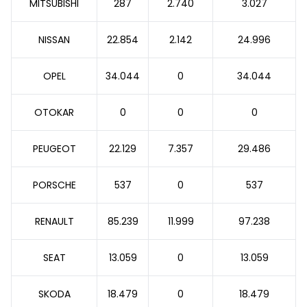
MITSUBISHI
287
2.740
3.027
NISSAN
22.854
2.142
24.996
OPEL
34.044
0
34.044
OTOKAR
0
0
0
PEUGEOT
22.129
7.357
29.486
PORSCHE
537
0
537
RENAULT
85.239
11.999
97.238
SEAT
13.059
0
13.059
SKODA
18.479
0
18.479