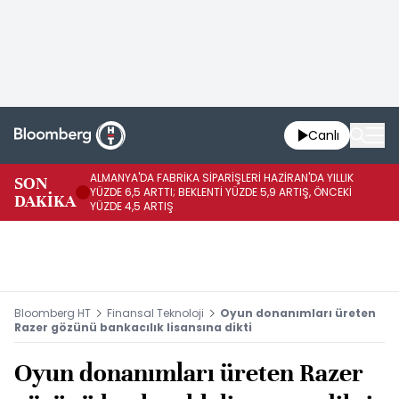
Canlı
ALMANYA'DA FABRİKA SİPARİŞLERİ HAZİRAN'DA YILLIK
AL
SON
YÜZDE 6,5 ARTTI; BEKLENTİ YÜZDE 5,9 ARTIŞ, ÖNCEKİ
YÜ
DAKİKA
YÜZDE 4,5 ARTIŞ
0,
Bloomberg HT
Finansal Teknoloji
Oyun donanımları üreten
Razer gözünü bankacılık lisansına dikti
Oyun donanımları üreten Razer