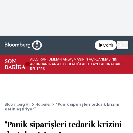
Canlı
ABD, İRAN-UMMAN ANLAŞMASININ AÇIKLANMASININ
AB
SON
ARDINDAN İRAN'A UYGULADIĞI ABLUKAYI KALDIRACAK -
GE
DAKİKA
REUTERS
UY
Bloomberg HT
Haberler
"Panik siparişleri tedarik krizini
derinleştiriyor"
"Panik siparişleri tedarik krizini