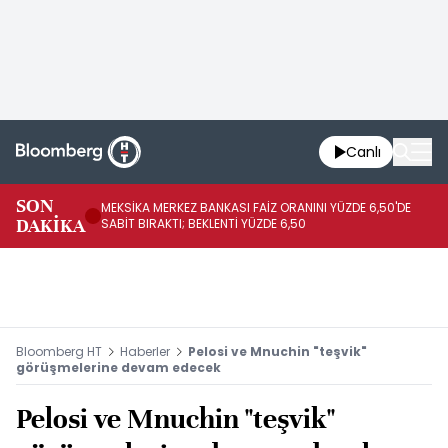
Canlı
SON
MEKSİKA MERKEZ BANKASI FAİZ ORANINI YÜZDE 6,50'DE
OY
DAKİKA
SABİT BIRAKTI; BEKLENTİ YÜZDE 6,50
AÇ
Bloomberg HT
Haberler
Pelosi ve Mnuchin "teşvik"
görüşmelerine devam edecek
Pelosi ve Mnuchin "teşvik"