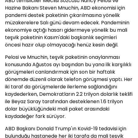
ABD temsilciler Meclisi Sözcüsü Nancy Pelosi ve
Hazine Bakanı Steven Mnuchin, ABD ekonomisi için
pandemi destek paketinin çıkarılmasına yönelik
müzakerelere Salı günü devam edecek. Pandeminin
ekonomiye açtığı hasarı gidermeye yönelik bu mali
teşvik paketinin Kasım'daki başkanlık seçimleri
öncesi hazır olup olmayacağı henüz kesin değil.
Pelosi ve Mnuchin, teşvik paketinin onaylanması
konusunda Ağustos ayı başından bu yana ilk karşılıklı
görüşmeleri canlandırmak için son bir haftalık
dönemde düzenli olarak telefon görüşmesi yaptı. Her
iki taraf da görüşmelerde ilerleme sağlandığını
kaydederken, Demokratların 2.2 trilyon dolarlık teklifi
ile Beyaz Saray tarafından desteklenen 1.6 trilyon
dolar büyüklüğündeki mali paket arasındaki
kaydadeğer fark sürüyor.
ABD Başkanı Donald Trump'ın Kovid-19 tedavisi için
bulunduğu hastanede her iki tarafa da mali teşvik