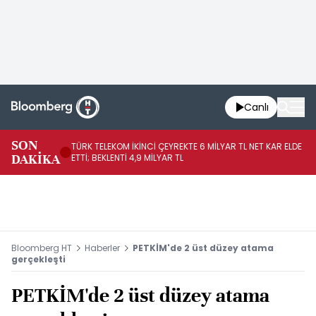
Canlı
SON
TÜRK TELEKOM İKİNCİ ÇEYREKTE 6 MİLYAR TL NET KAR ELDE
AB
DAKİKA
ETTİ; BEKLENTİ 4,9 MİLYAR TL
İR
Bloomberg HT
Haberler
PETKİM'de 2 üst düzey atama
gerçekleşti
PETKİM'de 2 üst düzey atama