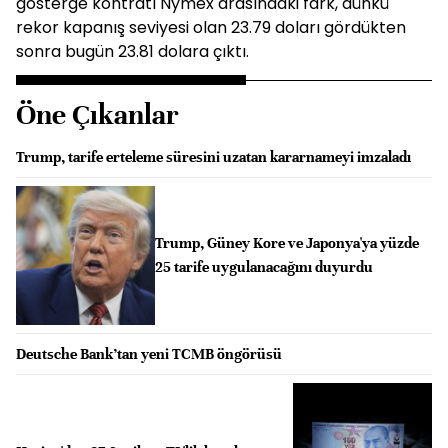
gösterge kontratı Nymex arasındaki fark, dünkü
rekor kapanış seviyesi olan 23.79 doları gördükten
sonra bugün 23.81 dolara çıktı.
Öne Çıkanlar
Trump, tarife erteleme süresini uzatan kararnameyi imzaladı
Trump, Güney Kore ve Japonya'ya yüzde
25 tarife uygulanacağını duyurdu
Deutsche Bank’tan yeni TCMB öngörüsü