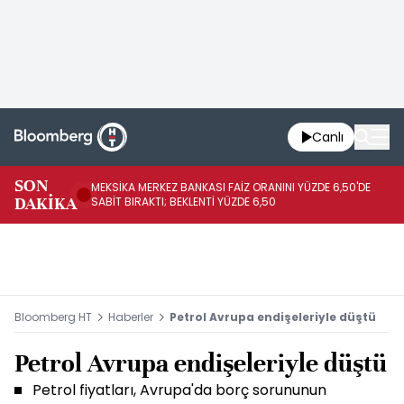
Canlı
SON
MEKSİKA MERKEZ BANKASI FAİZ ORANINI YÜZDE 6,50'DE
OY
DAKİKA
SABİT BIRAKTI; BEKLENTİ YÜZDE 6,50
AÇ
Bloomberg HT
Haberler
Petrol Avrupa endişeleriyle düştü
Petrol Avrupa endişeleriyle düştü
Petrol fiyatları, Avrupa'da borç sorununun