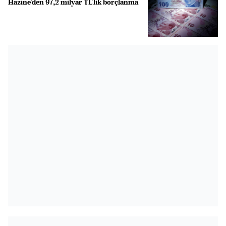
Hazine'den 97,2 milyar TL'lik borçlanma