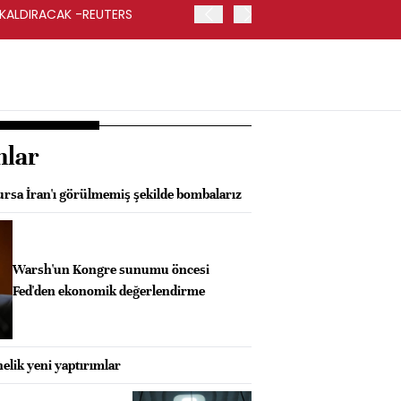
 KALDIRACAK -REUTERS
ABD DIŞİŞLERİ BAKANLIĞI
UYGULANACAK
nlar
ursa İran'ı görülmemiş şekilde bombalarız
Warsh'un Kongre sunumu öncesi
Fed'den ekonomik değerlendirme
elik yeni yaptırımlar