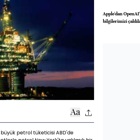
Apple'dan OpenAI'y
bilgilerimizi çaldıl
büyük petrol tüketicisi ABD'de