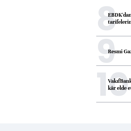
8
EBDK'dan 
tarifeleri
9
Resmi Ga
10
VakıfBank
kâr elde e