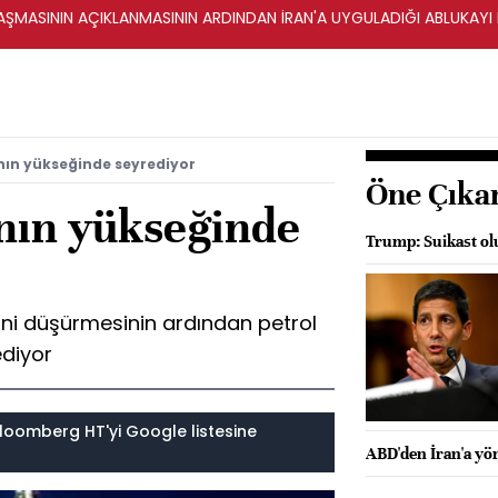
ŞMASININ AÇIKLANMASININ ARDINDAN İRAN'A UYGULADIĞI ABLUKAYI
anın yükseğinde seyrediyor
Öne Çıka
anın yükseğinde
Trump: Suikast ol
ini düşürmesinin ardından petrol
ediyor
loomberg HT'yi Google listesine
ABD'den İran'a yön