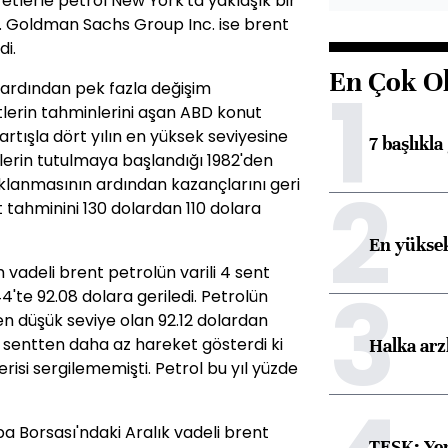
tlerle petrol New York'ta yaklaşık bir
. Goldman Sachs Group Inc. ise brent
di.
En Çok O
1
n ardından pek fazla değişim
erin tahminlerini aşan ABD konut
artışla dört yılın en yüksek seviyesine
7 başlıkla
ilerin tutulmaya başlandığı 1982'den
2
klanmasının ardından kazançlarını geri
nt tahminini 130 dolardan 110 dolara
En yüksek
vadeli brent petrolün varili 4 sent
3
4'te 92.08 dolara geriledi. Petrolün
en düşük seviye olan 92.12 dolardan
5 sentten daha az hareket gösterdi ki
Halka arz
risi sergilememişti. Petrol bu yıl yüzde
pa Borsası'ndaki Aralık vadeli brent
TESK: Yen