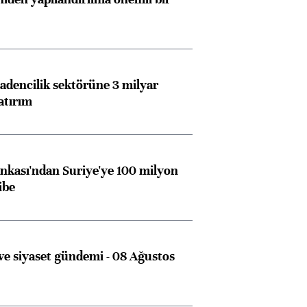
dencilik sektörüne 3 milyar
atırım
kası'ndan Suriye'ye 100 milyon
Almanya, Commerzbank
Ba
ibe
konusunda Unicredit ile
me
görüşmelere hazırlanıyor
e siyaset gündemi - 08 Ağustos
ngıçları