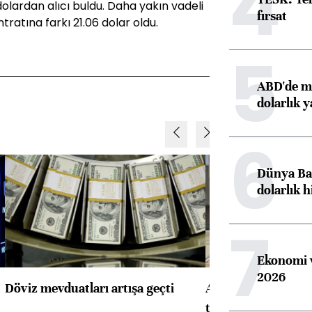
4
 dolardan alıcı buldu. Daha yakın vadeli
fırsat
tratına farkı 21.06 dolar oldu.
5
ABD'de ma
dolarlık y
6
Dünya Ban
dolarlık h
7
Ekonomi v
2026
Döviz mevduatları artışa geçti
ABD'de konut başla
toparlandı