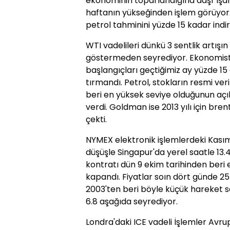
ekonominin toparlandığına daşr işare
haftanın yükseğinden işlem görüyor
petrol tahminini yüzde 15 kadar indir
WTI vadelileri dünkü 3 sentlik artışı
göstermeden seyrediyor. Ekonomistl
başlangıçları geçtiğimiz ay yüzde 15 
tırmandı. Petrol, stokların resmi ver
beri en yüksek seviye olduğunun açı
verdi. Goldman ise 2013 yılı için bre
çekti.
NYMEX elektronik işlemlerdeki Kasım 
düşüşle Singapur'da yerel saatle 13.4
kontratı dün 9 ekim tarihinden beri 
kapandı. Fiyatlar soın dört günde 2
2003'ten beri böyle küçük hareket se
6.8 aşağıda seyrediyor.
Londra'daki ICE vadeli İşlemler Avru