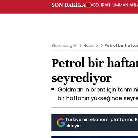
SON DAKİKA
ABD, İRAN-UMMAN ANLA
Bloomberg HT
Haberler
Petrol bir haft
Petrol bir haft
seyrediyor
Goldman'ın brent için tahmin
bir haftanın yükseğinde seyr
Türkiye'nin ekonomi platformu B
ekleyin