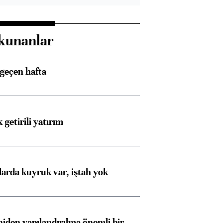
kunanlar
 geçen hafta
 getirili yatırım
larda kuyruk var, iştah yok
iden yapılandırılma önemli bir