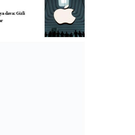
a dava: Gizli
ar