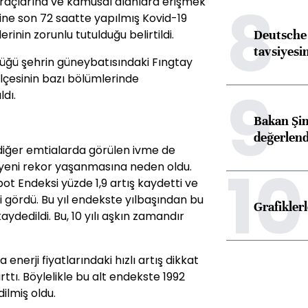
8
raçlarına ve kamusal alanlara erişmek
ine son 72 saatte yapılmış Kovid-19
Deutsche 
inin zorunlu tutulduğu belirtildi.
tavsiyesin
düğü şehrin güneybatısındaki Fıngtay
ilçesinin bazı bölümlerinde
9
dı.
Bakan Şim
değerlen
diğer emtialarda görülen ivme de
10
yeni rekor yaşanmasına neden oldu.
t Endeksi yüzde 1,9 artış kaydetti ve
 gördü. Bu yıl endekste yılbaşından bu
Grafikle
ydedildi. Bu, 10 yılı aşkın zamandır
enerji fiyatlarındaki hızlı artış dikkat
arttı. Böylelikle bu alt endekste 1992
ilmiş oldu.