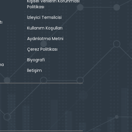
Kişisel Verilerin Korunması
Politikası
İzleyici Temsilcisi
tı
Kullanım Koşulları
Aydınlatma Metni
Çerez Politikası
Biyografi
ma
İletişim