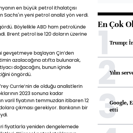
nyanın en büyük petrol ithalatçısı
Sachs'ın yeni petrol analizi yön verdi.
En Çok O
1
 gördü. Böylelikle ABD ham petrolünde
i. Brent petrol ise 120 doların üzerine
Trump: İr
ni gevşetmeye başlayan Çin’den
2
timin azalacağına atıfta bulunarak,
htiyacı doğacağını, bunun içinde
Yılın serv
iğini öngördü.
ey Currie’nin de olduğu analistlerin
3
oklarının 2023 sonuna kadar
n varil fiyatının temmuzdan itibaren 12
Google, Ea
 dolara çıkması gerekiyor. Bankanın bir
etti
ydi.
ari fiyatlarla yeniden dengelemede