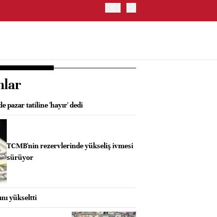
ABD'DE NASDAQ 100 ENDE
nlar
 pazar tatiline 'hayır' dedi
TCMB'nin rezervlerinde yükseliş ivmesi
sürüyor
ını yükseltti