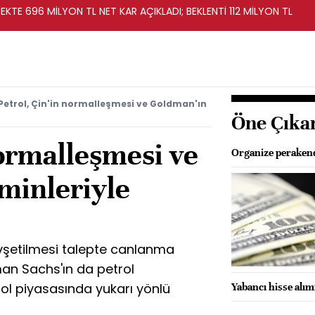
KTE 696 MİLYON TL NET KAR AÇIKLADI; BEKLENTİ 112 MİLYON TL
Petrol, Çin'in normalleşmesi ve Goldman'ın
Öne Çıka
normalleşmesi ve
Organize perakende
minleriyle
evşetilmesi talepte canlanma
dman Sachs'ın da petrol
rol piyasasında yukarı yönlü
Yabancı hisse alım