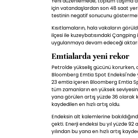
Yeni düzenlemede, toplum taşıma a
için vatandaşlardan son 48 saat yer
testinin negatif sonucunu göstermeler
Kısıtlamaların, hala vakaların görül
ilçesi ile kuzeybatısındaki Çangping 
uygulanmaya devam edeceği aktarıl
Emtialarda yeni rekor
Petrolde yükseliş gücünü korurken, 
Bloomberg Emtia Spot Endeksi'nde 
23 emtia içeren Bloomberg Emtia Spo
tüm zamanların en yüksek seviyesini
yana görülen artış yüzde 36 olarak ka
kaydedilen en hızlı artış oldu.
Endeksin alt kalemlerine bakıldığında 
çekti. Enerji endeksi bu yıl yüzde 92 
yılından bu yana en hızlı artış kayded