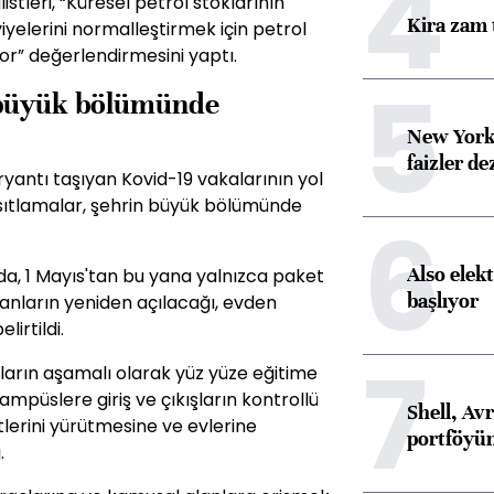
4
stleri, “Küresel petrol stoklarının
Kira zam 
yelerini normalleştirmek için petrol
or” değerlendirmesini yaptı.
5
n büyük bölümünde
New York
faizler d
yantı taşıyan Kovid-19 vakalarının yol
ısıtlamalar, şehrin büyük bölümünde
6
Also elekt
a, 1 Mayıs'tan bu yana yalnızca paket
başlıyor
ranların yeniden açılacağı, evden
lirtildi.
7
lların aşamalı olarak yüz yüze eğitime
ampüslere giriş ve çıkışların kontrollü
Shell, Avr
lerini yürütmesine ve evlerine
portföyün
.