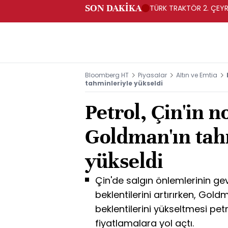
SON DAKİKA
TÜRK TRAKTÖR 2. ÇEYRE
Bloomberg HT
Piyasalar
Altın ve Emtia
tahminleriyle yükseldi
Petrol, Çin'in 
Goldman'ın tah
yükseldi
Çin'de salgın önlemlerinin g
beklentilerini artırırken, Gol
beklentilerini yükseltmesi pet
fiyatlamalara yol açtı.