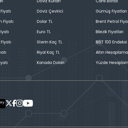
rı
Döviz Kurları
Canlı Borsa
Fiyatı
Döviz Çevirici
Gümüş Fiyatları
n Fiyatı
Dolar TL
Brent Petrol Fiya
iyatı
Euro TL
Bilezik Fiyatları
 Fiyatı
Sterin Kaç TL
BIST 100 Endeksi
yatı
Riyal Kaç TL
Altın Hesaplama
iyatı
Kanada Doları
Yüzde Hesapla