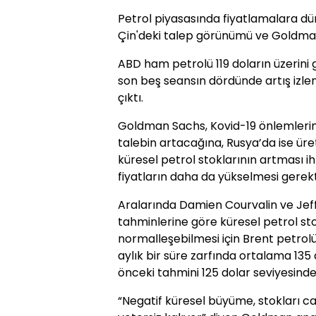
Petrol piyasasında fiyatlamalara dü
Çin'deki talep görünümü ve Goldman 
ABD ham petrolü 119 doların üzerini
son beş seansın dördünde artış izlend
çıktı.
Goldman Sachs, Kovid-19 önlemleri
talebin artacağına, Rusya’da ise üre
küresel petrol stoklarının artması i
fiyatların daha da yükselmesi gerekt
Aralarında Damien Courvalin ve Jeffr
tahminlerine göre küresel petrol st
normalleşebilmesi için Brent petrolü
aylık bir süre zarfında ortalama 135
önceki tahmini 125 dolar seviyesinde
“Negatif küresel büyüme, stokları c