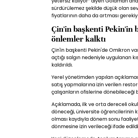
yetersiz kalıyor” diyen Goldman anali
sürdürülemez şekilde düşük olan sevi
fiyatlarının daha da artması gerekiy
Çin'in başkenti Pekin'i
önlemler kalktı
Çin'in başkenti Pekin'de Omikron var
açtığı salgın nedeniyle uygulanan k
kaldırıldı.
Yerel yönetimden yapılan açıklamad
satış yapmalarına izin verilen resto
çalışanların ofislerine dönebileceği be
Açıklamada, ilk ve orta dereceli oku
döneceği, üniversite öğrencilerinin k
olması kaydıyla dönem sonu faaliyet
dönmesine izin verileceği ifade edildi