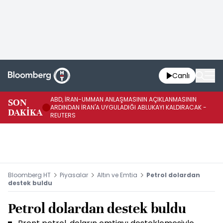
Canlı
ABD, İRAN-UMMAN ANLAŞMASININ AÇIKLANMASININ
AB
SON
ARDINDAN İRAN'A UYGULADIĞI ABLUKAYI KALDIRACAK -
GE
DAKİKA
REUTERS
UY
Bloomberg HT
Piyasalar
Altın ve Emtia
Petrol dolardan
destek buldu
Petrol dolardan destek buldu