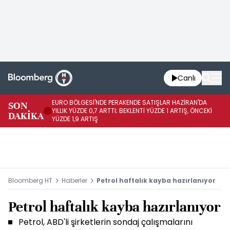
Canlı
EURO BÖLGESİ'NDE PERAKENDE SATIŞLAR HAZİRAN'DA
EU
SON
YILLIK YÜZDE 0,7 ARTTI; BEKLENTİ YÜZDE 1 ARTIŞ, ÖNCEKİ
AY
DAKİKA
YÜZDE 1,9 ARTIŞ
ÖN
Bloomberg HT
Haberler
Petrol haftalık kayba hazırlanıyor
Petrol haftalık kayba hazırlanıyor
Petrol, ABD'li şirketlerin sondaj çalışmalarını