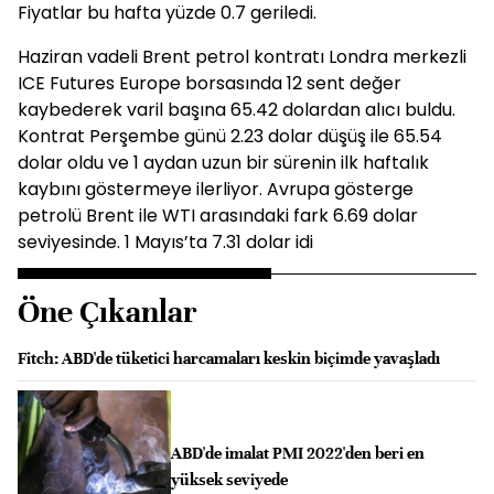
Fiyatlar bu hafta yüzde 0.7 geriledi.
Haziran vadeli Brent petrol kontratı Londra merkezli
ICE Futures Europe borsasında 12 sent değer
kaybederek varil başına 65.42 dolardan alıcı buldu.
Kontrat Perşembe günü 2.23 dolar düşüş ile 65.54
dolar oldu ve 1 aydan uzun bir sürenin ilk haftalık
kaybını göstermeye ilerliyor. Avrupa gösterge
petrolü Brent ile WTI arasındaki fark 6.69 dolar
seviyesinde. 1 Mayıs’ta 7.31 dolar idi
Öne Çıkanlar
Fitch: ABD'de tüketici harcamaları keskin biçimde yavaşladı
ABD'de imalat PMI 2022'den beri en
yüksek seviyede