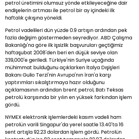
petrol üretimini olumsuz yönde etkileyeceğine dair
endişelerin artması ile petrol bir ay içindeki ilk
haftalık çıkışına yöneldi.
Petrol vadelileri dün yüzde 0.9 artışın ardından pek
fazla değişim göstermeden seyrediyor. ABD Çalışma
Bakanlığı'na göre
ilk
işsizlik başvuruları geçtiğimiz
haftaşubat 2008'den beri en düşük seviye olan
339,000'e geriledi. Türkiye'nin Suriye uçağında
mühimmat bulduğunu açıklarken İtalya Dışişleri
Bakanı Gulio Terzi'nin Avrupa'nın İran'a karşı
yaptırımları sıkalştırmaya hazır olduğunu
açıklamasının ardından brent petrol, Batı Teksas
petrolü karşısında bir yılın en yüksek farkından işlem
gördü.
NYMEX elektronik işlemlerdeki kasım vadeli ham
petrolün varili Singapur'da yerel saatle 13.40'ta 16
sent artışla 92.23 dolardan işlem gördü. Petrolün