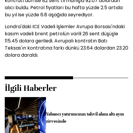
kontratı dün ise 82 sent tırmanışla 92.07 dolardan
alıcı buldu. Petrol fiyatları bu hafta yüzde 2.5 artıda
bu yıl ise yüzde 6.8 aşağıda seyrediyor.
Londra'daki ICE Vadeli İşlemler Avrupa Borsası'ndaki
kasım vadeli brent petrolün varili 26 sent düşüşle
115.45 dolara geriledi. Avrupalı kontratın Batı
Teksas'ın kontratına farkı dünkü 23.64 dolardan 23.20
dolara daraldı.
İlgili Haberler
Yabancı yatırımcının tahvil alımı altı ayın
zirvesinde