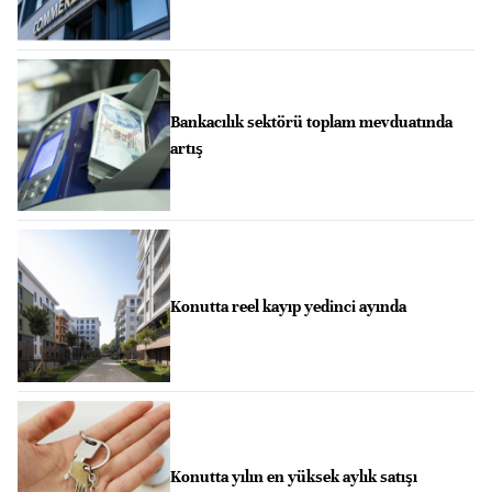
Bankacılık sektörü toplam mevduatında
artış
Konutta reel kayıp yedinci ayında
Konutta yılın en yüksek aylık satışı