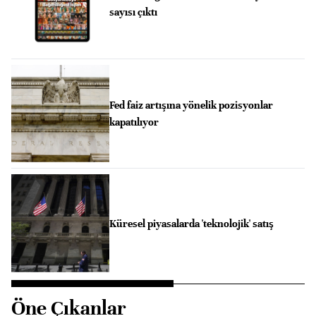
sayısı çıktı
Fed faiz artışına yönelik pozisyonlar
kapatılıyor
Küresel piyasalarda 'teknolojik' satış
Öne Çıkanlar