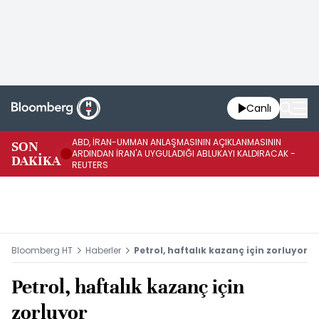
Canlı
ABD, İRAN-UMMAN ANLAŞMASININ AÇIKLANMASININ
AB
SON
ARDINDAN İRAN'A UYGULADIĞI ABLUKAYI KALDIRACAK -
GE
DAKİKA
REUTERS
UY
Bloomberg HT
Haberler
Petrol, haftalık kazanç için zorluyor
Petrol, haftalık kazanç için
zorluyor