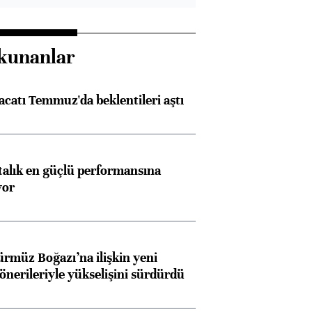
kunanlar
racatı Temmuz'da beklentileri aştı
ftalık en güçlü performansına
yor
ürmüz Boğazı’na ilişkin yeni
 önerileriyle yükselişini sürdürdü