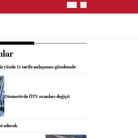
OYAK ÇİMENTO İKİNCİ ÇEY
nlar
da yüzde 15 tarife anlaşması gündemde
Otomotivde ÖTV oranları değişti
et edecek