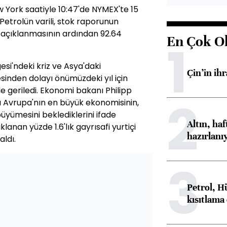
 York saatiyle 10:47'de NYMEX'te 15
Petrolün varili, stok raporunun
 açıklanmasının ardından 92.64
En Çok O
1
si'ndeki kriz ve Asya'daki
Çin’in ih
inden dolayı önümüzdeki yıl için
geriledi. Ekonomi bakanı Philipp
2
a Avrupa'nın en büyük ekonomisinin,
büyümesini beklediklerini ifade
Altın, ha
anan yüzde 1.6'lık gayrısafi yurtiçi
hazırlanı
aldı.
3
Petrol, H
kısıtlama