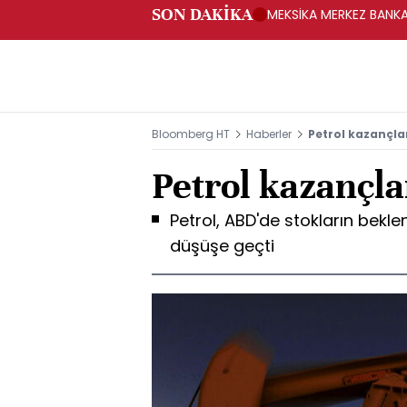
SON DAKİKA
MEKSİKA MERKEZ BANKAS
Bloomberg HT
Haberler
Petrol kazançlar
Petrol kazançlar
Petrol, ABD'de stokların bekl
düşüşe geçti