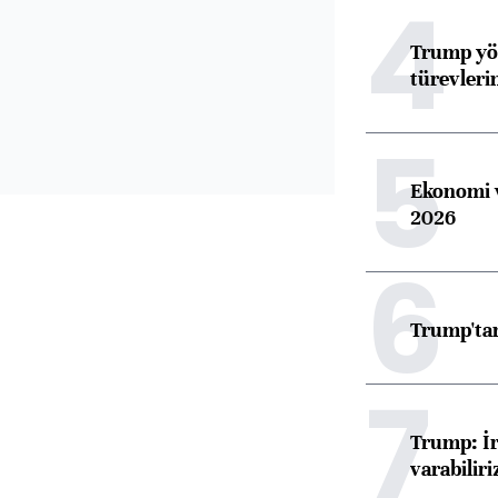
4
Trump yön
türevleri
5
Ekonomi v
2026
6
Trump'tan
7
Trump: İr
varabiliri