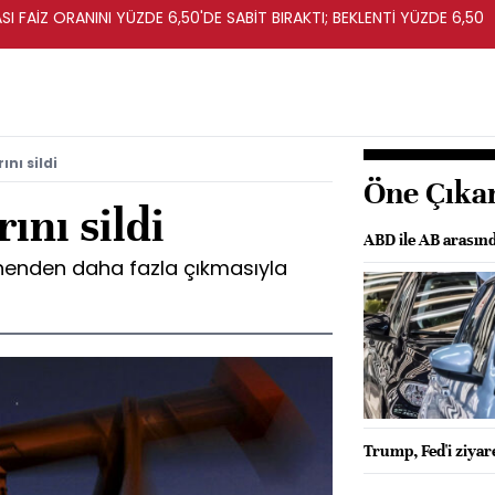
I FAİZ ORANINI YÜZDE 6,50'DE SABİT BIRAKTI; BEKLENTİ YÜZDE 6,50
ını sildi
Öne Çıka
ını sildi
ABD ile AB arasın
enenden daha fazla çıkmasıyla
Trump, Fed'i ziyar