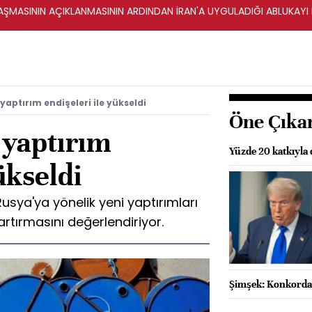
ŞMASININ AÇIKLANMASININ ARDINDAN İRAN'A UYGULADIĞI ABLUKAYI
yaptırım endişeleri ile yükseldi
Öne Çıka
 yaptırım
Yüzde 20 katkıyla 
ükseldi
Rusya'ya yönelik yeni yaptırımları
artırmasını değerlendiriyor.
Şimşek: Konkordat