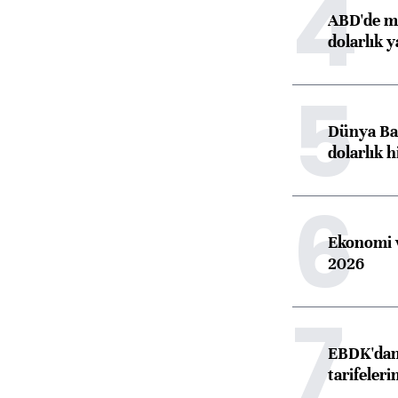
4
ABD'de ma
dolarlık y
5
Dünya Ban
dolarlık h
6
Ekonomi v
2026
7
EBDK'dan 
tarifeleri