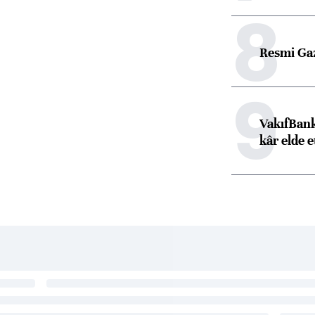
8
Resmi Ga
9
VakıfBank
kâr elde e