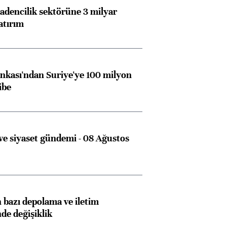
dencilik sektörüne 3 milyar
atırım
kası'ndan Suriye'ye 100 milyon
ibe
e siyaset gündemi - 08 Ağustos
bazı depolama ve iletim
nde değişiklik