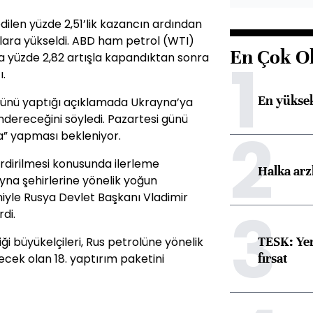
len yüzde 2,51’lik kazancın ardından
olara yükseldi. ABD ham petrol (WTI)
En Çok O
1
sta yüzde 2,82 artışla kapandıktan sonra
ı.
En yüksek
ünü yaptığı açıklamada Ukrayna’ya
dereceğini söyledi. Pazartesi günü
2
a” yapması bekleniyor.
rdirilmesi konusunda ilerleme
Halka arz
na şehirlerine yönelik yoğun
yle Rusya Devlet Başkanı Vladimir
3
rdi.
TESK: Yen
ği büyükelçileri, Rus petrolüne yönelik
fırsat
ecek olan 18. yaptırım paketini