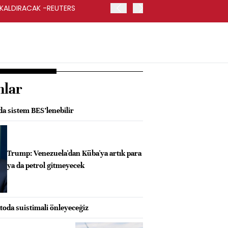
 KALDIRACAK -REUTERS
ABD DIŞİŞLERİ BAKANLIĞI
UYGULANACAK
nlar
da sistem BES’lenebilir
Trump: Venezuela'dan Küba'ya artık para
ya da petrol gitmeyecek
oda suistimali önleyeceğiz