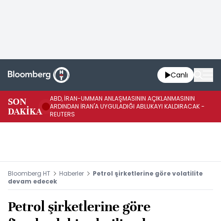
Canlı
ABD, İRAN-UMMAN ANLAŞMASININ AÇIKLANMASININ
AB
SON
ARDINDAN İRAN'A UYGULADIĞI ABLUKAYI KALDIRACAK -
GE
DAKİKA
REUTERS
UY
Bloomberg HT
Haberler
Petrol şirketlerine göre volatilite
devam edecek
Petrol şirketlerine göre