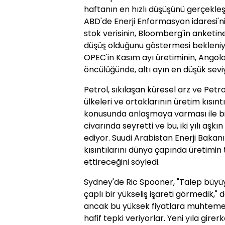
haftanın en hızlı düşüşünü gerçekleş
ABD'de Enerji Enformasyon idaresi'
stok verisinin, Bloomberg'in anketin
düşüş olduğunu göstermesi bekleniy
OPEC'in Kasım ayı üretiminin, Angola
öncülüğünde, altı ayın en düşük sevi
Petrol, sıkılaşan küresel arz ve Pet
ülkeleri ve ortaklarının üretim kısın
konusunda anlaşmaya varması ile bi
civarında seyretti ve bu, iki yılı aşkı
ediyor. Suudi Arabistan Enerji Bakanı
kısıntılarını dünya çapında üretimi
ettireceğini söyledi.
Sydney'de Ric Spooner, "Talep büy
çaplı bir yükseliş işareti görmedik," 
ancak bu yüksek fiyatlara muhtemel
hafif tepki veriyorlar. Yeni yıla girer