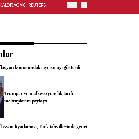
 KALDIRACAK -REUTERS
ABD DIŞİŞLERİ BAKANLIĞI
UYGULANACAK
nlar
nflasyon konusundaki ayrışmayı gösterdi
Trump, 7 yeni ülkeye yönelik tarife
mektuplarını paylaştı
asyon fiyatlaması, Türk tahvillerinde getiri