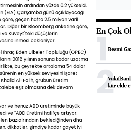
tirmesinin ardından yüzde 0.2 yükseldi.
nin (EIA) Çarşamba günü açıklayacağı
e göre, geçen hafta 2.5 milyon varil
or. Diğer bir Bloomberg anketine göre,
En Çok O
1
 ve Kuveyt'teki düşüşlerin
yesine inmesi bekleniyor.
Resmi Ga
rol İhraç Eden Ülkeler Topluluğu (OPEC)
tılarını 2018 yılının sonuna kadar uzatma
2
rlikte, bu çeyrekte ortalama 54 dolar
n sürenin en yüksek seviyesini işaret
VakıfBank
 Khalid Al-Falih, grubun üretim
kâr elde e
n talebe eşit olmasına dek devam
üyor ve henüz ABD üretiminde büyük
dedi ve "ABD üretimi hafifçe artıyor,
en bazıalrındaın beklediğinden dha
ken, dikkatler, şimdiye kadar gayet iyi