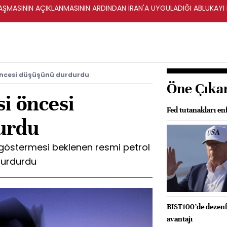
ŞMASININ AÇIKLANMASININ ARDINDAN İRAN'A UYGULADIĞI ABLUKAYI
 öncesi düşüşünü durdurdu
Öne Çıka
si öncesi
Fed tutanakları e
urdu
ş göstermesi beklenen resmi petrol
durdurdu
BIST100’de dezenfl
avantajı