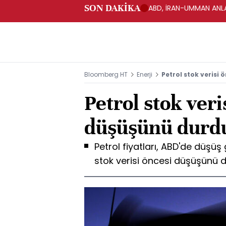
SON DAKİKA
ABD, İRAN-UMMAN ANLA
Bloomberg HT
Enerji
Petrol stok verisi
Petrol stok veri
düşüşünü durd
Petrol fiyatları, ABD'de düşü
stok verisi öncesi düşüşünü 