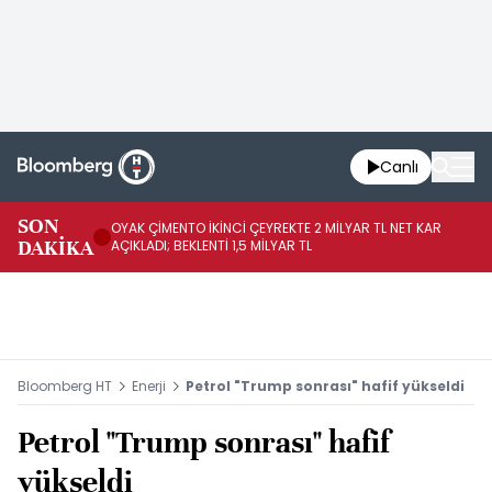
Canlı
İR
SON
OYAK ÇİMENTO İKİNCİ ÇEYREKTE 2 MİLYAR TL NET KAR
YÖ
DAKİKA
AÇIKLADI; BEKLENTİ 1,5 MİLYAR TL
OL
Bloomberg HT
Enerji
Petrol "Trump sonrası" hafif yükseldi
Petrol "Trump sonrası" hafif
yükseldi