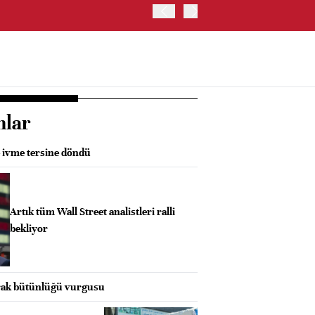
İRAN: HÜRMÜZ'DE GEÇİC
nlar
e ivme tersine döndü
Artık tüm Wall Street analistleri ralli
bekliyor
prak bütünlüğü vurgusu