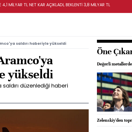
 4,1 MİLYAR TL NET KAR AÇIKLADI, BEKLENTİ 3,8 MİLYAR TL
amco'ya saldırı haberiyle yükseldi
Öne Çıka
ı Aramco'ya
Değerli metallerd
le yükseldi
 saldırı düzenlediği haberi
Zelenskiy'den to