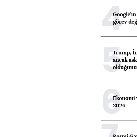
4
Google'ın
görev değ
5
Trump, İr
ancak aske
olduğunu 
6
Ekonomi v
2026
7
Resmi Ga