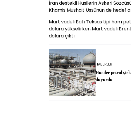
İran destekli Husilerin Askeri Sözcü
Khamis Mushait Üssünün de hedef alı
Mart vadeli Batı Teksas tipi ham petr
dolara yükselirken Mart vadeli Brent p
dolara çıktı.
HABERLER
Husiler petrol şirk
duyurdu