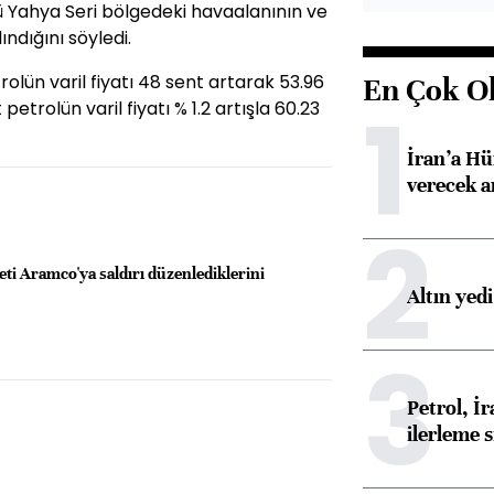
sü Yahya Seri bölgedeki havaalanının ve
ndığını söyledi.
olün varil fiyatı 48 sent artarak 53.96
En Çok O
1
etrolün varil fiyatı % 1.2 artışla 60.23
İran’a Hü
verecek 
2
eti Aramco'ya saldırı düzenlediklerini
Altın yed
3
Petrol, 
ilerleme s