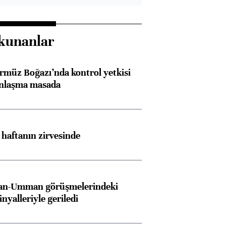
kunanlar
rmüz Boğazı’nda kontrol yetkisi
anlaşma masada
i haftanın zirvesinde
İran-Umman görüşmelerindeki
inyalleriyle geriledi