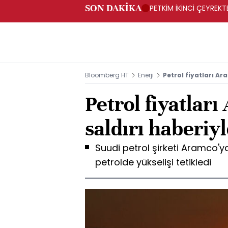
SON DAKİKA
PETKİM İKİNCİ ÇEYREKTE
Bloomberg HT
Enerji
Petrol fiyatları Ar
Petrol fiyatlar
saldırı haberiy
Suudi petrol şirketi Aramco'ya
petrolde yükselişi tetikledi