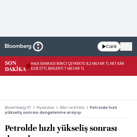
Canlı
SON
HALK BANKASI İKİNCİ ÇEYREKTE 8,2 MİLYAR TL NET KÂR
İŞ
DAKİKA
ELDE ETTİ, BEKLENTİ 7 MİLYAR TL
MÜ
Bloomberg HT
Piyasalar
Altın ve Emtia
Petrolde hızlı
yükseliş sonrası dengelenme arayışı
Petrolde hızlı yükseliş sonrası