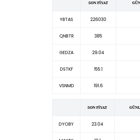
SON FİYAT
GÜN
YBTAS
226030
QNBTR
385
GEDZA
29.04
DSTKF
155.1
VSNMD
191.6
SON FİYAT
GÜNL
DYOBY
23.04