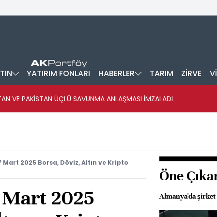
TIN
YATIRIM FONLARI
HABERLER
TARIM
ZİRVE
V
STAN VE PAKİSTAN ÜÇLÜ SAVUNMA ANLAŞMASI İMZALADI
7 Mart 2025 Borsa, Döviz, Altın ve Kripto
Öne Çıka
7 Mart 2025
Almanya'da şirket 