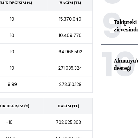
LÜK DEĞİŞİM (%)
HACİM (TL)
9
10
15.370.040
Takipteki 
zirvesind
10
10.409.770
10
10
64.968.592
Almanya'd
desteği
10
271.035.324
9.99
273.310.129
ÜK DEĞİŞİM (%)
HACİM (TL)
-10
702.625.303