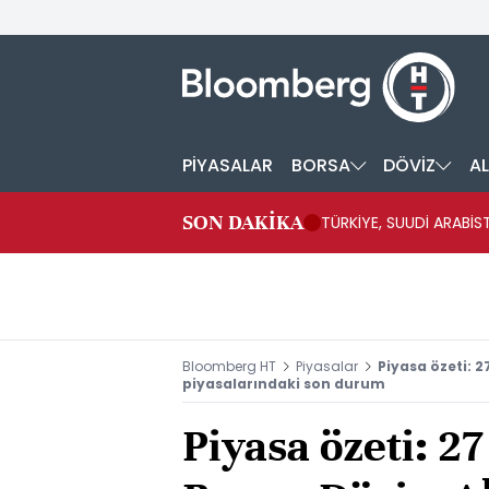
PİYASALAR
BORSA
DÖVİZ
AL
SON DAKİKA
TÜRKİYE, SUUDİ ARABİ
Bloomberg HT
Piyasalar
Piyasa özeti: 2
piyasalarındaki son durum
Piyasa özeti: 2