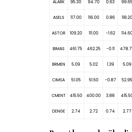
ALARK
95.30
94.70
0.63
99.6
ASELS
117.00
116.00
0.86
118.2
ASTOR
109.20
111.00
-1.62
114.6
BIMAS
461.75
462.25
-0.11
478.7
BRMEN
5.09
5.02
1.39
5.09
CIMSA
51.05
51.50
-0.87
52.9
CMENT
415.50
400.00
3.88
415.5
DENGE
2.74
2.72
0.74
2.77