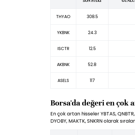
SON FİYAT
GÜNLÜK
THYAO
308.5
YKBNK
24.3
ISCTR
12.5
AKBNK
52.8
ASELS
117
Borsa'da değeri en çok a
En çok artan hisseler YBTAS, QNBTR,
DYOBY, MAKTK, SNKRN olarak sıralan