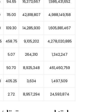
5
94.65
16,373,667
1,586,431,652
0
115.00
42,818,807
4,988,149,158
0
109.30
14,285,930
1,605,881,467
5
458.75
9,105,202
4,278,020,885
5.07
264,310
1,342,247
5
50.70
8,925,348
461,460,759
0
405.25
3,634
1,497,509
2.72
8,957,294
24,593,874