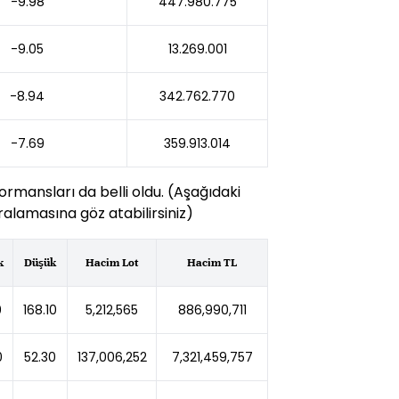
-9.98
447.980.775
-9.05
13.269.001
-8.94
342.762.770
-7.69
359.913.014
ormansları da belli oldu. (Aşağıdaki
alamasına göz atabilirsiniz)
k
Düşük
Hacim Lot
Hacim TL
0
168.10
5,212,565
886,990,711
0
52.30
137,006,252
7,321,459,757