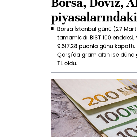
Borsa, Döviz, A
piyasalarındak
Borsa İstanbul günü (27 Mar
tamamladı. BIST 100 endeksi,
9.617.28 puanla günü kapattı. D
Çarşı'da gram altın ise düne 
TL oldu.