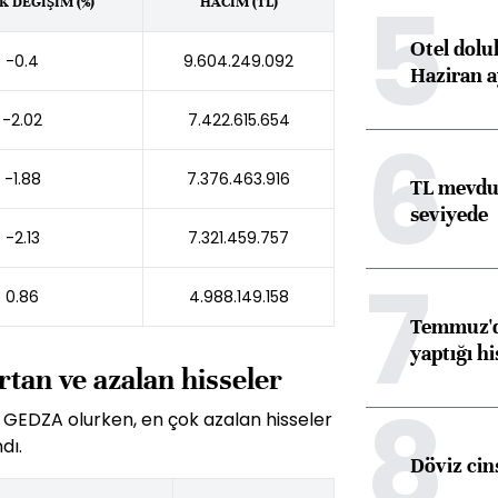
5
 DEĞİŞİM (%)
HACİM (TL)
Otel dolu
-0.4
9.604.249.092
Haziran a
-2.02
7.422.615.654
6
-1.88
7.376.463.916
TL mevdua
seviyede
-2.13
7.321.459.757
7
0.86
4.988.149.158
Temmuz'da
yaptığı hi
rtan ve azalan hisseler
8
 GEDZA olurken, en çok azalan hisseler
dı.
Döviz cins