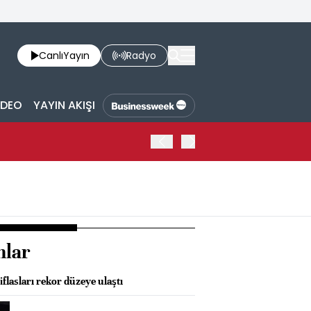
Canlı
Yayın
Radyo
İDEO
YAYIN AKIŞI
TRUMP: WARSH OLDUKÇA 
nlar
iflasları rekor düzeye ulaştı