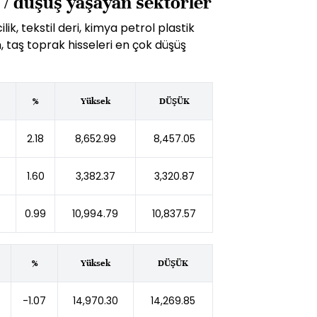
 / düşüş yaşayan sektörler
, tekstil deri, kimya petrol plastik
im, taş toprak hisseleri en çok düşüş
%
Yüksek
DÜŞÜK
2.18
8,652.99
8,457.05
1.60
3,382.37
3,320.87
0.99
10,994.79
10,837.57
%
Yüksek
DÜŞÜK
-1.07
14,970.30
14,269.85