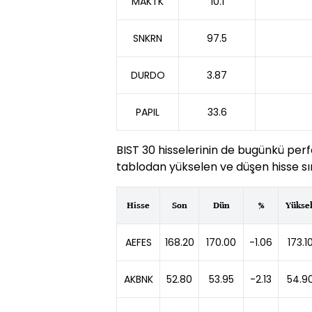
MAKTK
10.1
SNKRN
97.5
DURDO
3.87
PAPIL
33.6
BIST 30 hisselerinin de bugünkü perf
tablodan yükselen ve düşen hisse sır
Hisse
Son
Dün
%
Yükse
AEFES
168.20
170.00
-1.06
173.1
AKBNK
52.80
53.95
-2.13
54.9