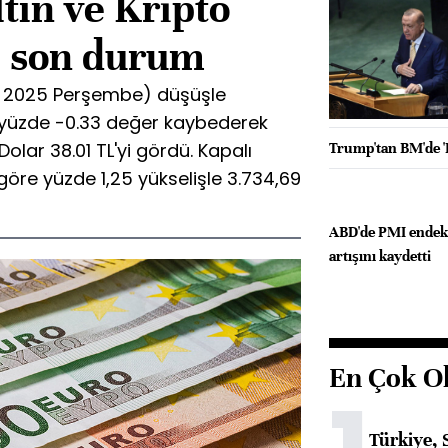
ltın ve Kripto
i son durum
t 2025 Perşembe) düşüşle
 yüzde -0.33 değer kaybederek
olar 38.01 TL'yi gördü. Kapalı
Trump'tan BM'de '
göre yüzde 1,25 yükselişle 3.734,69
ABD'de PMI endeks
artışını kaydetti
En Çok O
Türkiye, 