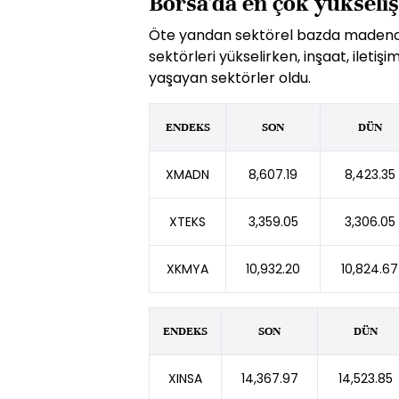
Borsa'da en çok yükseliş
Öte yandan sektörel bazda madencilik
sektörleri yükselirken, inşaat, iletiş
yaşayan sektörler oldu.
ENDEKS
SON
DÜN
XMADN
8,607.19
8,423.35
XTEKS
3,359.05
3,306.05
XKMYA
10,932.20
10,824.67
ENDEKS
SON
DÜN
XINSA
14,367.97
14,523.85