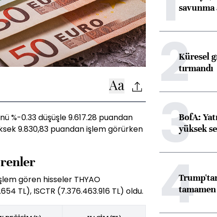
1
savunma 
2
Küresel gı
tırmandı
3
BofA: Yatı
nü %-0.33 düşüşle 9.617.28 puandan
yüksek se
ksek 9.830,83 puandan işlem görürken
4
örenler
Trump'tan
işlem gören hisseler THYAO
tamamen o
654 TL), ISCTR (7.376.463.916 TL) oldu.