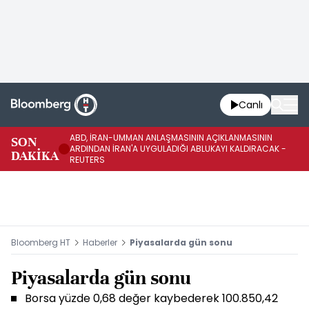
Canlı
ABD, İRAN-UMMAN ANLAŞMASININ AÇIKLANMASININ
AB
SON
ARDINDAN İRAN'A UYGULADIĞI ABLUKAYI KALDIRACAK -
GE
DAKİKA
REUTERS
UY
Bloomberg HT
Haberler
Piyasalarda gün sonu
Piyasalarda gün sonu
Borsa yüzde 0,68 değer kaybederek 100.850,42