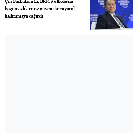
Çin Başbakanı Li, BRICS ülkelerini
bağımsızlık ve öz güveni koruyarak
kalkınmaya çağırdı