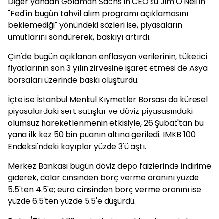
Diğer yandan Goldman Sachs'ın CEO'su Jim O'Neil'in
"Fed'in bugün tahvil alım programı açıklamasını
beklemediği" yönündeki sözleri ise, piyasaların
umutlarını söndürerek, baskıyı artırdı.
Çin'de bugün açıklanan enflasyon verilerinin, tüketici
fiyatlarının son 3 yılın zirvesine işaret etmesi de Asya
borsaları üzerinde baskı oluşturdu.
İçte ise İstanbul Menkul Kıymetler Borsası da küresel
piyasalardaki sert satışlar ve döviz piyasasındaki
olumsuz hareketlenmenin etkisiyle, 26 Şubat'tan bu
yana ilk kez 50 bin puanın altına geriledi. İMKB 100
Endeksi'ndeki kayıplar yüzde 3'ü aştı.
Merkez Bankası bugün döviz depo faizlerinde indirime
giderek, dolar cinsinden borç verme oranını yüzde
5.5'ten 4.5'e; euro cinsinden borç verme oranını ise
yüzde 6.5'ten yüzde 5.5'e düşürdü.