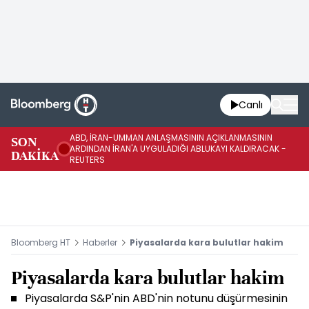
Canlı
ABD, İRAN-UMMAN ANLAŞMASININ AÇIKLANMASININ
AB
SON
ARDINDAN İRAN'A UYGULADIĞI ABLUKAYI KALDIRACAK -
GE
DAKİKA
REUTERS
UY
Bloomberg HT
Haberler
Piyasalarda kara bulutlar hakim
Piyasalarda kara bulutlar hakim
Piyasalarda S&P'nin ABD'nin notunu düşürmesinin