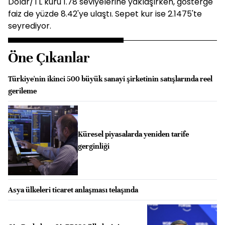
Dolar/TL kuru 1.78 seviyelerine yaklaşırken, gösterge
faiz de yüzde 8.42'ye ulaştı. Sepet kur ise 2.1475'te
seyrediyor.
Öne Çıkanlar
Türkiye'nin ikinci 500 büyük sanayi şirketinin satışlarında reel
gerileme
Küresel piyasalarda yeniden tarife
gerginliği
Asya ülkeleri ticaret anlaşması telaşında