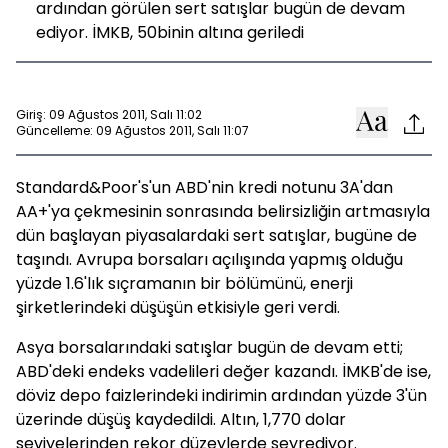
ardından görülen sert satışlar bugün de devam
ediyor. İMKB, 50binin altına geriledi
Giriş: 09 Ağustos 2011, Salı 11:02
Güncelleme: 09 Ağustos 2011, Salı 11:07
Standard&Poor's'un ABD'nin kredi notunu 3A'dan
AA+'ya çekmesinin sonrasında belirsizliğin artmasıyla
dün başlayan piyasalardaki sert satışlar, bugüne de
taşındı. Avrupa borsaları açılışında yapmış olduğu
yüzde 1.6'lık sıçramanın bir bölümünü, enerji
şirketlerindeki düşüşün etkisiyle geri verdi.
Asya borsalarındaki satışlar bugün de devam etti;
ABD'deki endeks vadelileri değer kazandı. İMKB'de ise,
döviz depo faizlerindeki indirimin ardından yüzde 3'ün
üzerinde düşüş kaydedildi. Altın, 1,770 dolar
seviyelerinden rekor düzeylerde seyrediyor.