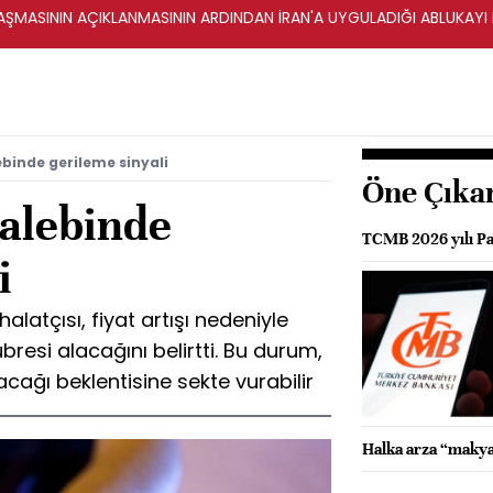
ŞMASININ AÇIKLANMASININ ARDINDAN İRAN'A UYGULADIĞI ABLUKAYI
ebinde gerileme sinyali
Öne Çıka
talebinde
TCMB 2026 yılı Pa
i
alatçısı, fiyat artışı nedeniyle
esi alacağını belirtti. Bu durum,
racağı beklentisine sekte vurabilir
Halka arza “makya