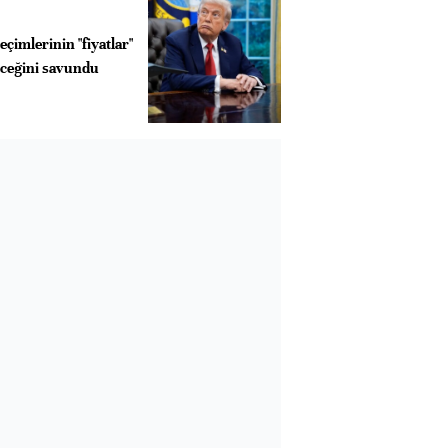
çimlerinin "fiyatlar"
eceğini savundu