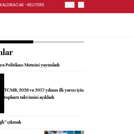
 KALDIRACAK -REUTERS
ABD DIŞİŞLERİ BAKANLIĞI
UYGULANACAK
nlar
ra Politikası Metnini yayımladı
TCMB, 2026 ve 2027 yılının ilk yarısı için
toplantı takvimini açıkladı
jlı” çıkmak