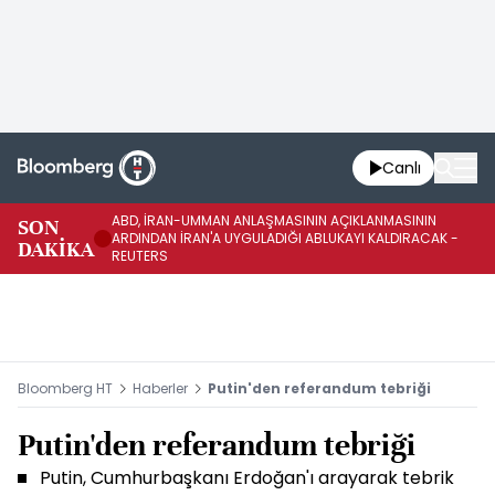
Canlı
ABD, İRAN-UMMAN ANLAŞMASININ AÇIKLANMASININ
AB
SON
ARDINDAN İRAN'A UYGULADIĞI ABLUKAYI KALDIRACAK -
GE
DAKİKA
REUTERS
UY
Bloomberg HT
Haberler
Putin'den referandum tebriği
Putin'den referandum tebriği
Putin, Cumhurbaşkanı Erdoğan'ı arayarak tebrik