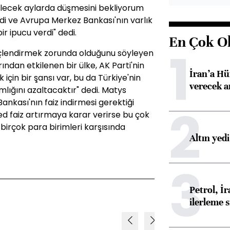
gelecek aylarda düşmesini bekliyorum
di ve Avrupa Merkez Bankası'nın varlık
r ipucu verdi" dedi.
En Çok O
1
üçlendirmek zorunda olduğunu söyleyen
ndan etkilenen bir ülke, AK Parti'nin
İran’a Hü
için bir şansı var, bu da Türkiye'nin
verecek 
mlığını azaltacaktır" dedi. Matys
ankası'nın faiz indirmesi gerektiği
2
ed faiz artırmaya karar verirse bu çok
 birçok para birimleri karşısında
Altın yed
3
Petrol, 
ilerleme s