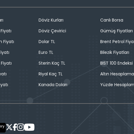
rı
Döviz Kurları
Canlı Borsa
Fiyatı
Döviz Çevirici
Gümüş Fiyatları
n Fiyatı
Dolar TL
Brent Petrol Fiya
iyatı
Euro TL
Bilezik Fiyatları
 Fiyatı
Sterin Kaç TL
BIST 100 Endeksi
yatı
Riyal Kaç TL
Altın Hesaplama
iyatı
Kanada Doları
Yüzde Hesapla