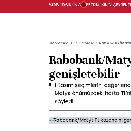
SON DAKİKA
PETKİM İKİNCİ ÇEYREKTE
Bloomberg HT
Haberler
Rabobank/Matys:
Rabobank/Maty
genişletebilir
1 Kasım seçimlerini değerlen
Matys önümüzdeki hafta TL'nin
söyledi