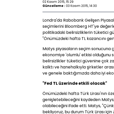
02 Kasım 2015, 15:29
Güncelleme :
03 Kasım 2015, 14:30
Londra'da Rabobank Gelişen Piyasala
seçimlerini Bloomberg HT'ye değerle
politikadaki belirsizliklerin tüketici
"Önümüzdeki hafta TL kazancını geniş
Matys piyasaların seçim sonucuna ço
ekonomiye 'olumlu' etkisi olduğunu s
belirsizlikler tüketici güvenine çok za
kalktı ve hanehalkıyla şirketler arası
ve genele baktığımızda daha iyi ekon
"Fed TL üzerinde etkili olacak"
Önümüzdeki hafta Türk Lirası'nın öze
genişletebileceğini kaydeden Matys, 
olabileceğini ifade etti. Matys, "Çünk
bekliyoruz, bu durum Türk Lirası için 