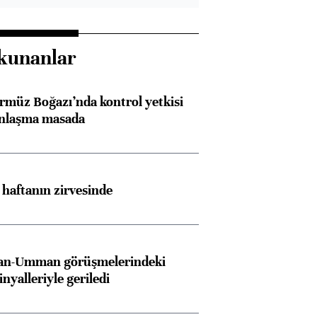
kunanlar
rmüz Boğazı’nda kontrol yetkisi
anlaşma masada
i haftanın zirvesinde
İran-Umman görüşmelerindeki
inyalleriyle geriledi