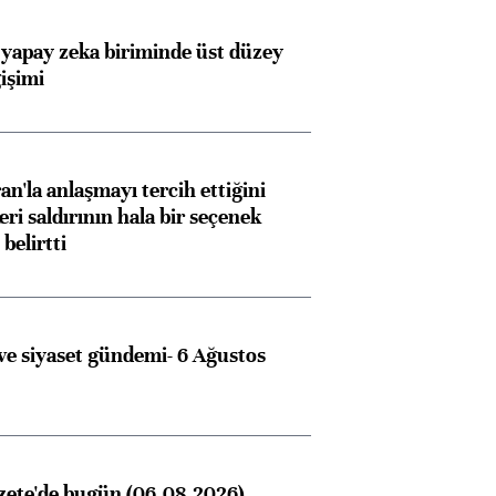
Almanya, Commerzbank
Ba
 yapay zeka biriminde üst düzey
işimi
konusunda Unicredit ile
me
görüşmelere hazırlanıyor
an'la anlaşmayı tercih ettiğini
ri saldırının hala bir seçenek
ngıçları
belirtti
e siyaset gündemi- 6 Ağustos
zete'de bugün (06.08.2026)