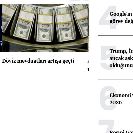
4
Google'ın
görev değ
5
Trump, İr
ancak aske
Döviz mevduatları artışa geçti
ABD'de konut başla
olduğunu 
toparlandı
6
Ekonomi v
2026
7
Resmi Ga