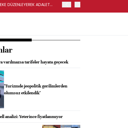
LEKE DÜZENLEYEREK ADALET
YENİ PARTİ GENEL BAŞKA
nlar
a varılmazsa tarifeler hayata geçecek
"Turizmde jeopolitik gerilimlerden
olumsuz etkilendik"
l analizi: Yeterince fiyatlanmıyor