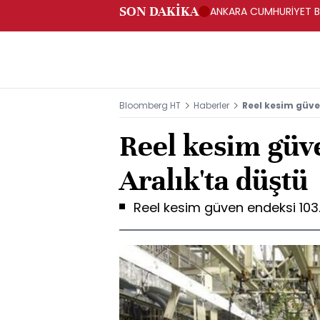
SON DAKİKA
ANKARA CUMHURİYET BA
BAKANLIĞINA GÖNDERD
Bloomberg HT
Haberler
Reel kesim güve
Reel kesim güv
Aralık'ta düştü
Reel kesim güven endeksi 103