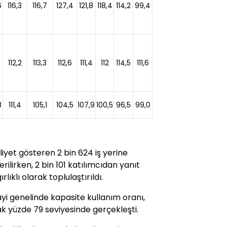
6
116,3
116,7
127,4
121,8
118,4
114,2
99,4
112,2
113,3
112,6
111,4
112
114,5
111,6
8
111,4
105,1
104,5
107,9
100,5
96,5
99,0
liyet gösteren 2 bin 624 iş yerine
rilirken, 2 bin 101 katılımcıdan yanıt
rlıklı olarak toplulaştırıldı.
yi genelinde kapasite kullanım oranı,
k yüzde 79 seviyesinde gerçekleşti.