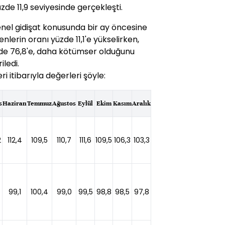
de 11,9 seviyesinde gerçekleşti.
enel gidişat konusunda bir ay öncesine
nlerin oranı yüzde 11,1'e yükselirken,
üzde 76,8'e, daha kötümser olduğunu
iledi.
i itibarıyla değerleri şöyle:
s
Haziran
Temmuz
Ağustos
Eylül
Ekim
Kasım
Aralık
2
112,4
109,5
110,7
111,6
109,5
106,3
103,3
99,1
100,4
99,0
99,5
98,8
98,5
97,8