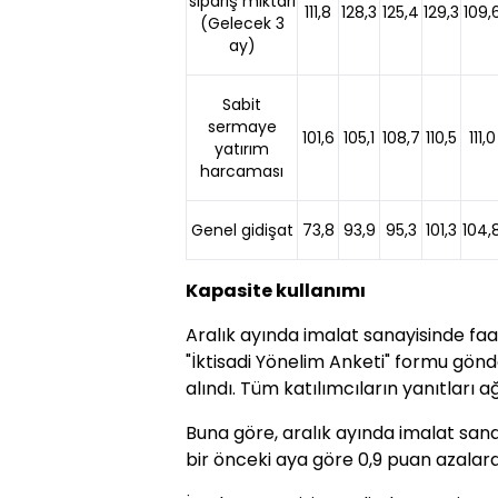
sipariş miktarı
111,8
128,3
125,4
129,3
109,
(Gelecek 3
ay)
Sabit
sermaye
101,6
105,1
108,7
110,5
111,0
yatırım
harcaması
Genel gidişat
73,8
93,9
95,3
101,3
104,
Kapasite kullanımı
Aralık ayında imalat sanayisinde faa
"İktisadi Yönelim Anketi" formu gönde
alındı. Tüm katılımcıların yanıtları ağı
Buna göre, aralık ayında imalat sana
bir önceki aya göre 0,9 puan azalara