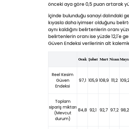
önceki aya göre 0,5 puan artarak yüz
İçinde bulunduğu sanayi dalındaki g
kıyasla daha iyimser olduğunu belirte
aynı kaldığını belirtenlerin oranı y
belirtenlerin oranı ise yüzde 12,1'e ger
Güven Endeksi verilerinin alt kalemler
Ocak
Şubat
Mart
Nisan
Mayı
Reel Kesim
Güven
97,1
105,9
108,9
111,2
109,
Endeksi
Toplam
sipariş miktarı
84,8
92,1
92,7
97,2
98,2
(Mevcut
durum)