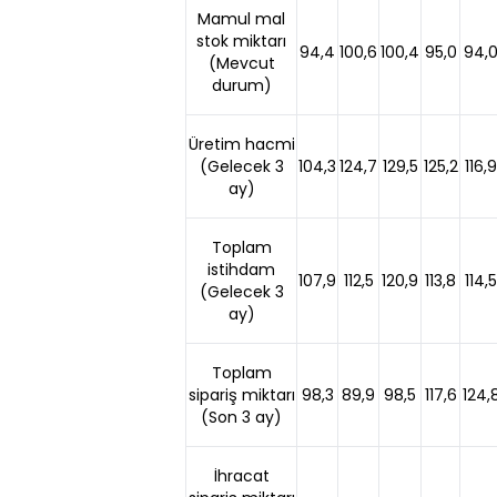
Mamul mal
stok miktarı
94,4
100,6
100,4
95,0
94,
(Mevcut
durum)
Üretim hacmi
(Gelecek 3
104,3
124,7
129,5
125,2
116,9
ay)
Toplam
istihdam
107,9
112,5
120,9
113,8
114,5
(Gelecek 3
ay)
Toplam
sipariş miktarı
98,3
89,9
98,5
117,6
124,
(Son 3 ay)
İhracat