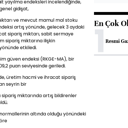
it yayılma endeksleri incelendiğinde,
genel gidişat,
miktarı ve mevcut mamul mal stoku
En Çok O
1
ndeksi artış yönünde, gelecek 3 aydaki
at sipariş miktarı, sabit sermaye
sipariş miktarına ilişkin
Resmi Ga
yönünde etkiledi.
esim güven endeksi (RKGE-MA), bir
9,2 puan seviyesinde geriledi.
e, üretim hacmi ve ihracat sipariş
an seyrin bir
 sipariş miktarında artış bildirenler
ldü.
normallerinin altında olduğu yönündeki
göre