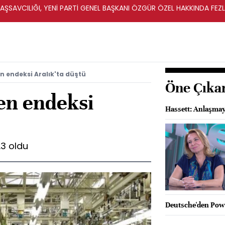
ŞSAVCILIĞI, YENİ PARTİ GENEL BAŞKANI ÖZGÜR ÖZEL HAKKINDA FEZ
İ
n endeksi Aralık'ta düştü
Öne Çıka
en endeksi
Hassett: Anlaşmay
.3 oldu
Deutsche'den Powel