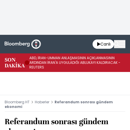
Canlı
ABD, İRAN-UMMAN ANLAŞMASININ AÇIKLANMASININ
AB
SON
ARDINDAN İRAN'A UYGULADIĞI ABLUKAYI KALDIRACAK -
GE
DAKİKA
REUTERS
UY
Bloomberg HT
Haberler
Referandum sonrası gündem
ekonomi
Referandum sonrası gündem