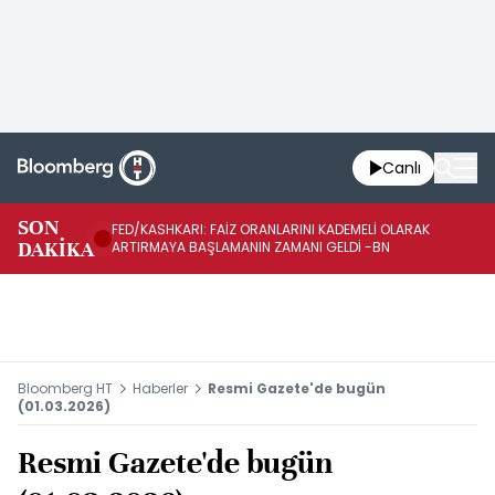
Canlı
SON
FED/KASHKARI: FAİZ ORANLARINI KADEMELİ OLARAK
AB
DAKİKA
ARTIRMAYA BAŞLAMANIN ZAMANI GELDİ -BN
54
Bloomberg HT
Haberler
Resmi Gazete'de bugün
(01.03.2026)
Resmi Gazete'de bugün