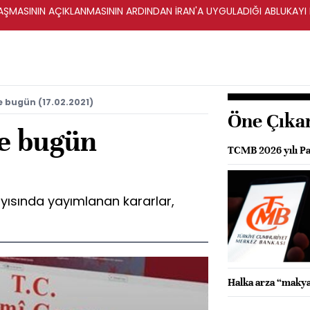
ŞMASININ AÇIKLANMASININ ARDINDAN İRAN'A UYGULADIĞI ABLUKAYI
 bugün (17.02.2021)
Öne Çıka
e bugün
TCMB 2026 yılı Par
yısında yayımlanan kararlar,
Halka arza “makya