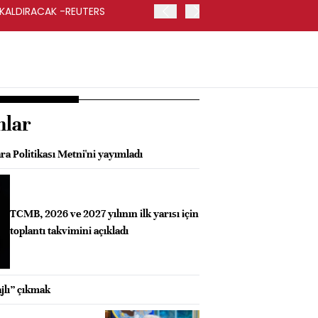
 KALDIRACAK -REUTERS
ABD DIŞİŞLERİ BAKANLIĞI
UYGULANACAK
nlar
a Politikası Metni'ni yayımladı
TCMB, 2026 ve 2027 yılının ilk yarısı için
toplantı takvimini açıkladı
jlı” çıkmak