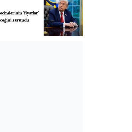
çimlerinin "fiyatlar"
eceğini savundu