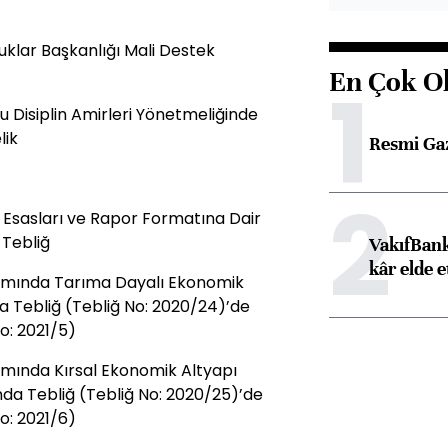
uklar Başkanlığı Mali Destek
En Çok O
1
u Disiplin Amirleri Yönetmeliğinde
lik
Resmi Ga
2
Esasları ve Rapor Formatına Dair
 Tebliğ
VakıfBank
kâr elde e
samında Tarıma Dayalı Ekonomik
a Tebliğ (Tebliğ No: 2020/24)’de
No: 2021/5)
amında Kırsal Ekonomik Altyapı
da Tebliğ (Tebliğ No: 2020/25)’de
No: 2021/6)