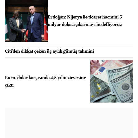
Erdoğan: Nijerya ile ticaret hacmini 5
milyar dolara çıkarmayı hedefliyoruz
Citi'den dikkat çeken üç aylık gümüş tahmini
Euro, dolar karşısında 4,5 yılın zirvesine
çıktı