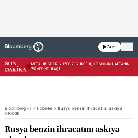
Canlı
SON
META HİSSELERİ YÜZDE 2,1 YÜKSELİŞ İLE SON İKİ HAFTANIN
IN
DAKİKA
ZİRVESİNE ULAŞTI
YÜ
Bloomberg HT
Haberler
Rusya benzin ihracatını askıya
alacak
Rusya benzin ihracatını askıya