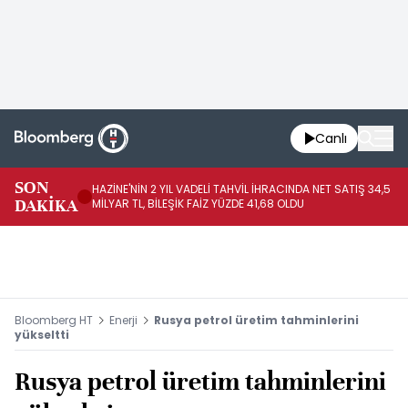
Canlı
SON
HAZİNE'NİN 2 YIL VADELİ TAHVİL İHRACINDA NET SATIŞ 34,5
RO
DAKİKA
MİLYAR TL, BİLEŞİK FAİZ YÜZDE 41,68 OLDU
PA
Bloomberg HT
Enerji
Rusya petrol üretim tahminlerini
yükseltti
Rusya petrol üretim tahminlerini