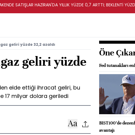
KENDE SATIŞLAR HAZİRAN'DA YILLIK YÜZDE 0,7 ARTTI; BEKLENTİ YÜZDE
az geliri yüzde 32,2 azaldı
Öne Çıka
gaz geliri yüzde
Fed tutanakları e
n elde ettiği ihracat geliri, bu
17 milyar dolara geriledi
BIST100’de dezenfl
avantajı