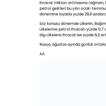
ihracat miktarı artmasına rağmen, f
petrol gelirleri bu yılın ocak-temm
dönemine kıyasla yüzde 29,9 azalarak
Söz konusu dönemde ülkenin, Bağıms
ülkelerine petrol ihracatı yüzde 0,7
dışı ülkelere ihracat ise yüzde 6,2 ar
Rusya, ağustos ayında günlük ortalam
AA