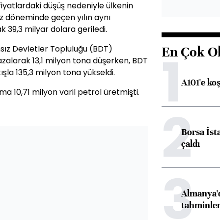
iyatlardaki düşüş nedeniyle ülkenin
uz döneminde geçen yılın aynı
 39,3 milyar dolara geriledi.
ız Devletler Topluluğu (BDT)
En Çok O
1
 azalarak 13,1 milyon tona düşerken, BDT
tışla 135,3 milyon tona yükseldi.
A101'e ko
a 10,71 milyon varil petrol üretmişti.
2
Borsa İst
çaldı
3
Almanya'd
tahminler