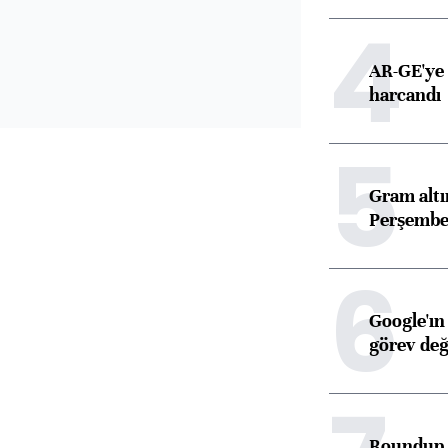
4
AR-GE'ye 
harcandı
5
Gram alt
Perşembe 
6
Google'ın
görev değ
Roundup d