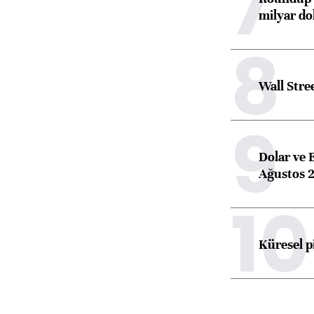
7
milyar dol
8
Wall Stre
9
Dolar ve 
Ağustos 2
10
Küresel p