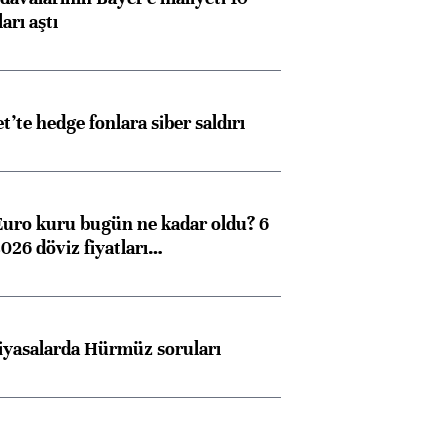
arı aştı
et’te hedge fonlara siber saldırı
Euro kuru bugün ne kadar oldu? 6
026 döviz fiyatları…
iyasalarda Hürmüz soruları