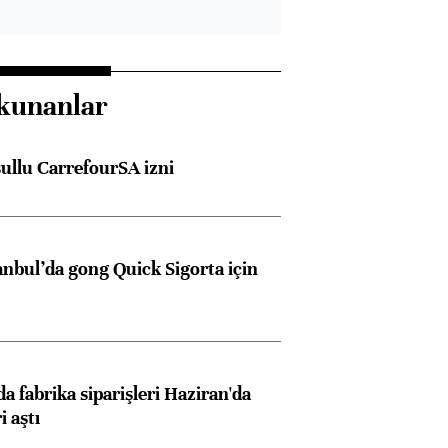
kunanlar
şullu CarrefourSA izni
anbul’da gong Quick Sigorta için
a fabrika siparişleri Haziran'da
i aştı