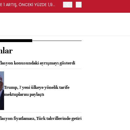
 1 ARTIŞ, ÖNCEKİ YÜZDE 1,9
EURO BÖLGESİ'NDE PERAKE
0,4 ARTIŞ
nlar
nflasyon konusundaki ayrışmayı gösterdi
Trump, 7 yeni ülkeye yönelik tarife
mektuplarını paylaştı
asyon fiyatlaması, Türk tahvillerinde getiri