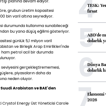
4
artışı planına devam ediyor.
TESK: Yen
 göre, grubun üretim kapasitesi
fırsat
00 bin varil altına seyrediyor.
5
tisi durumunda kullanıma sunabileceği
ından bu yana düşüş eğilimi gösteriyor.
ABD'de ma
dolarlık y
tesi günlük 5,1 milyon varil
bistan ve Birleşik Arap Emirlikleri'nde
6
iki ham petrol acil bir durumda
lunuyor.
Dünya Ban
ı seviyesini gerçekleştirememesi,
dolarlık h
şüşlere, piyasaların daha da
sına neden oluyor.
7
ı Suudi Arabistan ve BAE'den
Ekonomi v
2026
ti Crystol Energy Üst Yöneticisi Carole