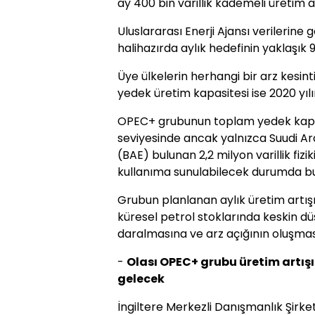
ay 400 bin varillik kademeli üretim 
Uluslararası Enerji Ajansı verilerine
halihazırda aylık hedefinin yaklaşık 9
Üye ülkelerin herhangi bir arz kesin
yedek üretim kapasitesi ise 2020 yıl
OPEC+ grubunun toplam yedek kapasi
seviyesinde ancak yalnızca Suudi Ara
(BAE) bulunan 2,2 milyon varillik fiz
kullanıma sunulabilecek durumda bu
Grubun planlanan aylık üretim artış
küresel petrol stoklarında keskin dü
daralmasına ve arz açığının oluşma
-
Olası OPEC+ grubu üretim artış
gelecek
İngiltere Merkezli Danışmanlık Şirke