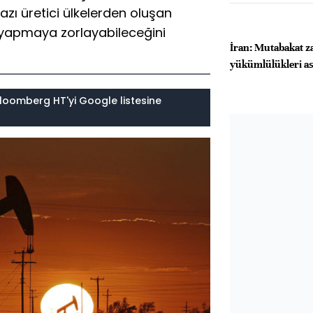
zı üretici ülkelerden oluşan
 yapmaya zorlayabileceğini
İran: Mutabakat z
yükümlülükleri as
loomberg HT'yi Google listesine