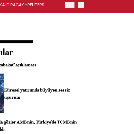
 KALDIRACAK -REUTERS
ABD DIŞİŞLERİ BAKANLIĞI
UYGULANACAK
nlar
abakat" açıklaması
Küresel yatırımda büyüyen sessiz
uçurum
da gözler AMB'nin, Türkiye'de TCMB'nin
ldi