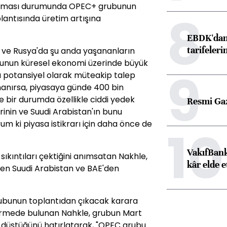
artması durumunda OPEC+ grubunun
8
lantısında üretim artışına
EBDK'dan 
tarifeleri
 ve Rusya'da şu anda yaşananların
e bunun küresel ekonomi üzerinde büyük
9
la potansiyel olarak müteakip talep
nanırsa, piyasaya günde 400 bin
le bir durumda özellikle ciddi yedek
Resmi Ga
rinin ve Suudi Arabistan'ın bunu
m ki piyasa istikrarı için daha önce de
10
VakıfBank
sıkıntıları çektiğini anımsatan Nakhle,
kâr elde e
len Suudi Arabistan ve BAE'den
ubunun toplantıdan çıkacak karara
dirmede bulunan Nahkle, grubun Mart
na düştüğünü hatırlatarak, "OPEC grubu