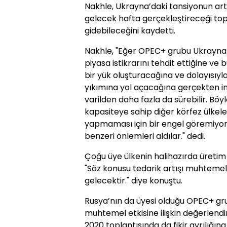
Nakhle, Ukrayna’daki tansiyonun 
gelecek hafta gerçekleştireceği top
gidebileceğini kaydetti.
Nakhle, "Eğer OPEC+ grubu Ukrayna
piyasa istikrarını tehdit ettiğine v
bir yük oluşturacağına ve dolayısıy
yıkımına yol açacağına gerçekten i
varilden daha fazla da sürebilir. Böy
kapasiteye sahip diğer körfez ülkele
yapmaması için bir engel göremiyoru
benzeri önlemleri aldılar." dedi.
Çoğu üye ülkenin halihazırda üretim 
"Söz konusu tedarik artışı muhteme
gelecektir." diye konuştu.
Rusya’nın da üyesi olduğu OPEC+ gr
muhtemel etkisine ilişkin değerlen
2020 toplantısında da fikir ayrılığı