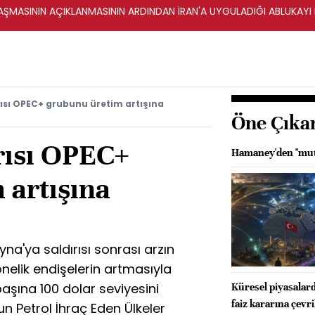
ŞMASININ AÇIKLANMASININ ARDINDAN İRAN'A UYGULADIĞI ABLUKAYI
rısı OPEC+ grubunu üretim artışına
Öne Çıka
rısı OPEC+
Hamaney'den "mut
 artışına
ayna'ya saldırısı sonrası arzın
nelik endişelerin artmasıyla
başına 100 dolar seviyesini
Küresel piyasalar
faiz kararına çevri
 Petrol İhraç Eden Ülkeler