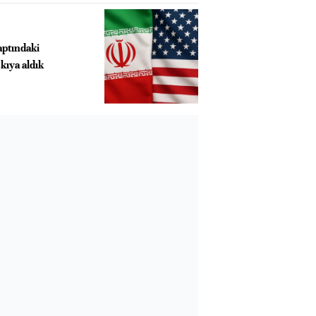
aptındaki
kıya aldık