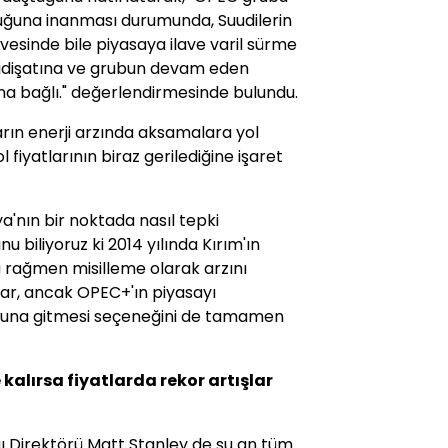
lduğuna inanması durumunda, Suudilerin
esinde bile piyasaya ilave varil sürme
 gidişatına ve grubun devam eden
ına bağlı." değerlendirmesinde bulundu.
arın enerji arzında aksamalara yol
fiyatlarının biraz gerilediğine işaret
a'nın bir noktada nasıl tepki
u biliyoruz ki 2014 yılında Kırım'ın
 rağmen misilleme olarak arzını
 var, ancak OPEC+'ın piyasayı
yoluna gitmesi seçeneğini de tamamen
alırsa fiyatlarda rekor artışlar
ı Direktörü Matt Stanley de şu an tüm