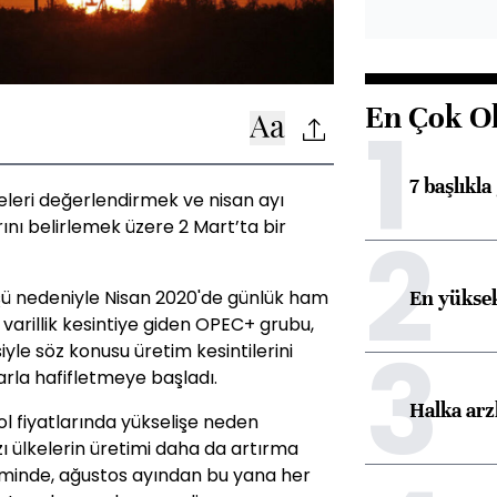
En Çok O
1
7 başlıkla
leri değerlendirmek ve nisan ayı
2
ını belirlemek üzere 2 Mart’ta bir
En yüksek
üşü nedeniyle Nisan 2020'de günlük ham
 varillik kesintiye giden OPEC+ grubu,
3
le söz konusu üretim kesintilerini
larla hafifletmeye başladı.
Halka arz
ol fiyatlarında yükselişe neden
ı ülkelerin üretimi daha da artırma
iminde, ağustos ayından bu yana her