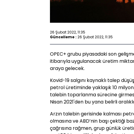
26 Şubat 2022, 11:35
Güncelleme :
26 Şubat 2022, 11:35
OPEC+ grubu piyasadaki son gelişme
itibarıyla uygulanacak üretim miktar
araya gelecek.
Kovid-19 salgını kaynaklı talep düş
petrol üretiminde yaklaşık 10 milyon
talebin toparlanma sürecine girmesiy
Nisan 2021'den bu yana belirli aralık
Arzın talebin gerisinde kalması petr
olmasına ve ABD’nin başı çektiği baz
çağrısına rağmen, grup günlük üret