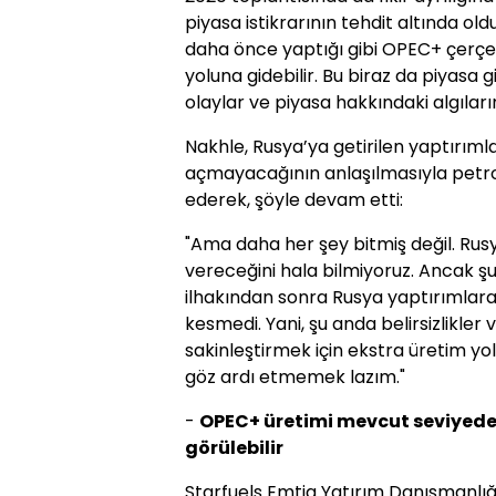
piyasa istikrarının tehdit altında o
daha önce yaptığı gibi OPEC+ çerçev
yoluna gidebilir. Bu biraz da piyasa
olaylar ve piyasa hakkındaki algılar
Nakhle, Rusya’ya getirilen yaptırıml
açmayacağının anlaşılmasıyla petrol 
ederek, şöyle devam etti:
"Ama daha her şey bitmiş değil. Rusy
vereceğini hala bilmiyoruz. Ancak şun
ilhakından sonra Rusya yaptırımlara
kesmedi. Yani, şu anda belirsizlikler
sakinleştirmek için ekstra üretim 
göz ardı etmemek lazım."
-
OPEC+ üretimi mevcut seviyede k
görülebilir
Starfuels Emtia Yatırım Danışmanlığ