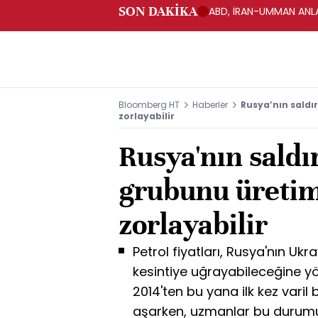
SON DAKİKA
ABD, İRAN-UMMAN ANLA
Bloomberg HT
Haberler
Rusya’nın saldı
zorlayabilir
Rusya'nın saldı
grubunu üretim
zorlayabilir
Petrol fiyatları, Rusya'nın Ukr
kesintiye uğrayabileceğine yö
2014'ten bu yana ilk kez varil 
aşarken, uzmanlar bu durumun