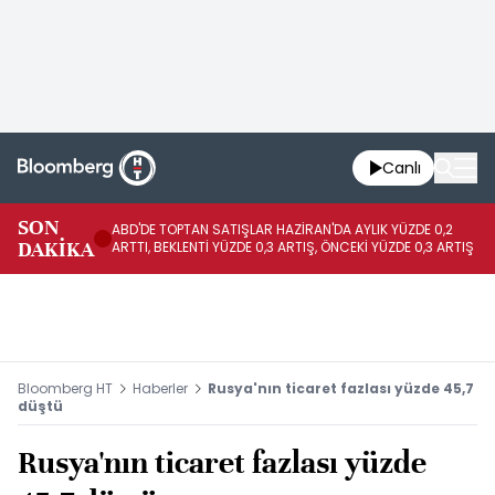
Canlı
SON
ABD'DE TOPTAN SATIŞLAR HAZİRAN'DA AYLIK YÜZDE 0,2
AP
DAKİKA
ARTTI, BEKLENTİ YÜZDE 0,3 ARTIŞ, ÖNCEKİ YÜZDE 0,3 ARTIŞ
KA
Bloomberg HT
Haberler
Rusya'nın ticaret fazlası yüzde 45,7
düştü
Rusya'nın ticaret fazlası yüzde