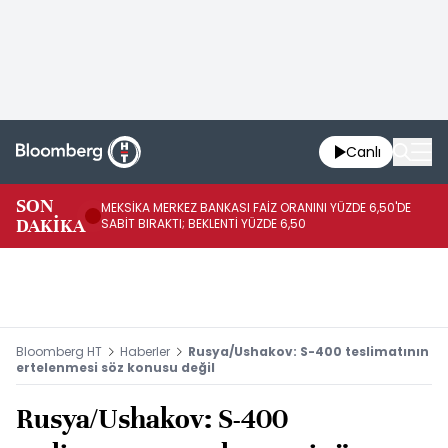
Canlı
SON
MEKSİKA MERKEZ BANKASI FAİZ ORANINI YÜZDE 6,50'DE
OY
DAKİKA
SABİT BIRAKTI; BEKLENTİ YÜZDE 6,50
AÇ
Bloomberg HT
Haberler
Rusya/Ushakov: S-400 teslimatının
ertelenmesi söz konusu değil
Rusya/Ushakov: S-400