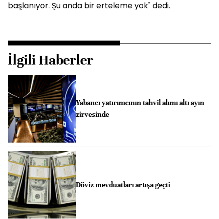
başlanıyor. Şu anda bir erteleme yok" dedi.
İlgili Haberler
Yabancı yatırımcının tahvil alımı altı ayın
zirvesinde
Döviz mevduatları artışa geçti