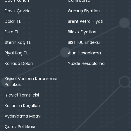
Döviz Kurları
Canlı Borsa
Döviz Çevirici
Gümüş Fiyatları
Dolar TL
Brent Petrol Fiyatı
Euro TL
Bilezik Fiyatları
Sterin Kaç TL
BIST 100 Endeksi
Riyal Kaç TL
Altın Hesaplama
Kanada Doları
Yüzde Hesaplama
Kişisel Verilerin Korunması
Politikası
İzleyici Temsilcisi
Kullanım Koşulları
Aydınlatma Metni
Çerez Politikası