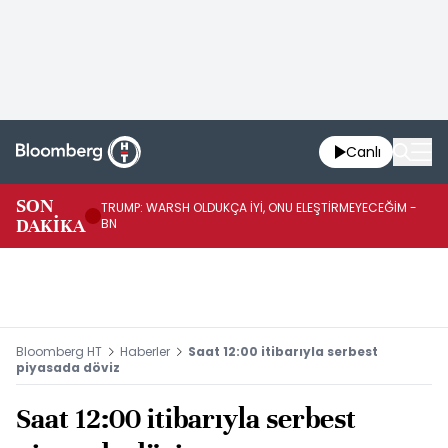
Canlı
SON
TRUMP: WARSH OLDUKÇA İYİ, ONU ELEŞTİRMEYECEĞİM -
TR
DAKİKA
BN
KA
Bloomberg HT
Haberler
Saat 12:00 itibarıyla serbest
piyasada döviz
Saat 12:00 itibarıyla serbest