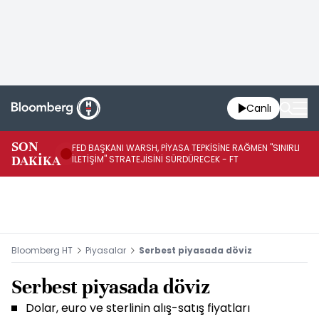
Canlı
SON
FED BAŞKANI WARSH, PİYASA TEPKİSİNE RAĞMEN "SINIRLI
FE
DAKİKA
İLETİŞİM" STRATEJİSİNİ SÜRDÜRECEK - FT
SÜ
Bloomberg HT
Piyasalar
Serbest piyasada döviz
Serbest piyasada döviz
Dolar, euro ve sterlinin alış-satış fiyatları