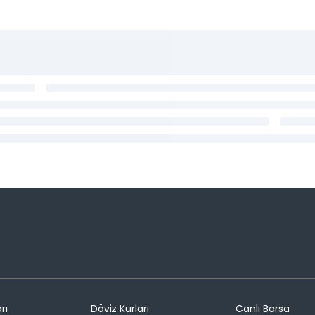
rı
Döviz Kurları
Canlı Borsa