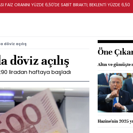
I FAİZ ORANINI YÜZDE 6,50'DE SABİT BIRAKTI; BEKLENTİ YÜZDE 6,50
a döviz açılış
Öne Çıka
a döviz açılış
Altın ve gümüşte 
3290 liradan haftaya başladı
Hazine'nin 2025 yıl