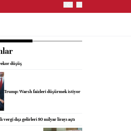
OYAK ÇİMENTO İKİNCİ ÇEY
nlar
rekor düşüş
Trump: Warsh faizleri düşürmek istiyor
ı vergi dışı gelirleri 80 milyar lirayı aştı