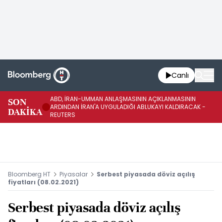
Canlı
ABD, İRAN-UMMAN ANLAŞMASININ AÇIKLANMASININ
AB
SON
ARDINDAN İRAN'A UYGULADIĞI ABLUKAYI KALDIRACAK -
GE
DAKİKA
REUTERS
UY
Bloomberg HT
Piyasalar
Serbest piyasada döviz açılış
fiyatları (08.02.2021)
Serbest piyasada döviz açılış