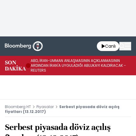
Canlı
ABD, İRAN-UMMAN ANLAŞMASININ AÇIKLANMASININ
AB
SON
ARDINDAN İRAN'A UYGULADIĞI ABLUKAYI KALDIRACAK -
GE
DAKİKA
REUTERS
UY
Bloomberg HT
Piyasalar
Serbest piyasada döviz açılış
fiyatları (13.12.2017)
Serbest piyasada döviz açılış