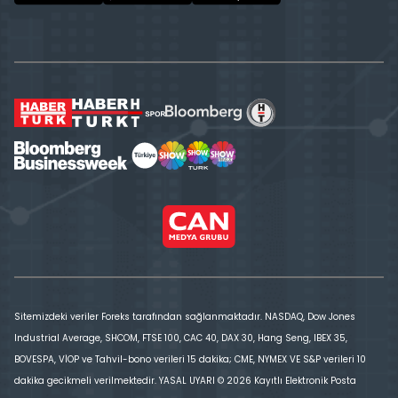
Sitemizdeki veriler Foreks tarafından sağlanmaktadır. NASDAQ, Dow Jones
Industrial Average, SHCOM, FTSE 100, CAC 40, DAX 30, Hang Seng, IBEX 35,
BOVESPA, VİOP ve Tahvil-bono verileri 15 dakika; CME, NYMEX VE S&P verileri 10
dakika gecikmeli verilmektedir. YASAL UYARI © 2026 Kayıtlı Elektronik Posta