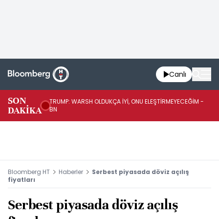
Canlı
SON
TRUMP: WARSH OLDUKÇA İYİ, ONU ELEŞTİRMEYECEĞİM -
TR
DAKİKA
BN
KA
Bloomberg HT
Haberler
Serbest piyasada döviz açılış
fiyatları
Serbest piyasada döviz açılış