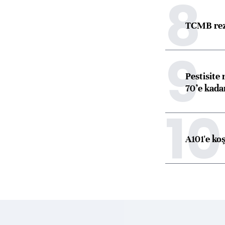
8
TCMB reze
9
Pestisite
70’e kadar
10
A101'e ko