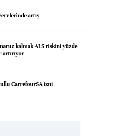
rvlerinde artış
 maruz kalmak ALS riskini yüzde
 artırıyor
şullu CarrefourSA izni