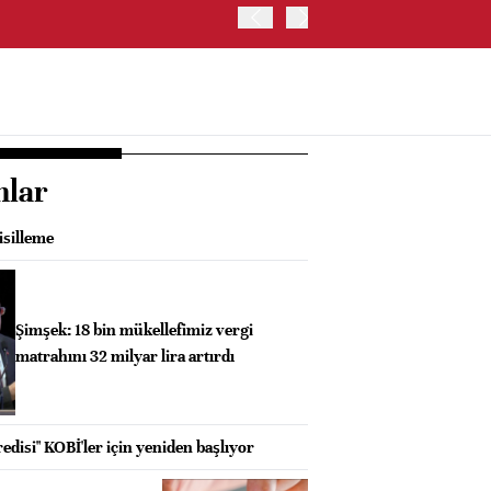
İRAN VE UMMAN, HÜRMÜZ 
OLUŞTURMAYI PLANLIYOR
nlar
isilleme
Şimşek: 18 bin mükellefimiz vergi
matrahını 32 milyar lira artırdı
disi" KOBİ'ler için yeniden başlıyor