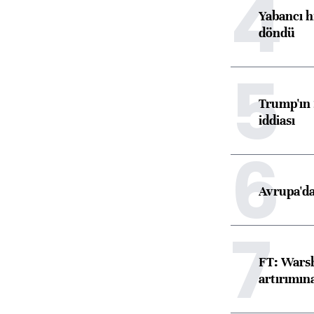
4
Yabancı h
döndü
5
Trump'ın 
iddiası
6
Avrupa'da
7
FT: Warsh
artırımın