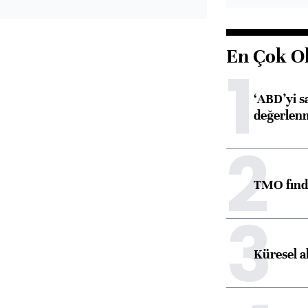
En Çok O
1
‘ABD’yi s
değerlen
2
TMO fındık
3
Küresel a