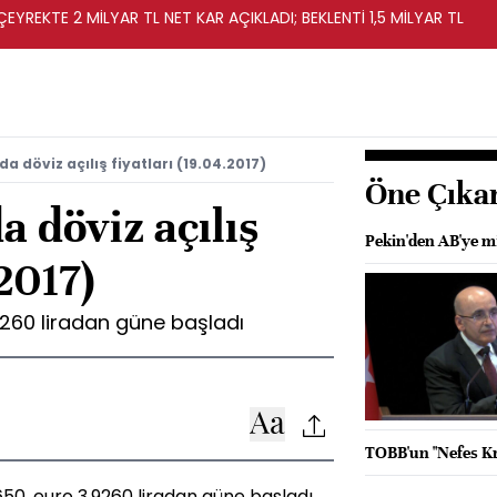
EYREKTE 2 MİLYAR TL NET KAR AÇIKLADI; BEKLENTİ 1,5 MİLYAR TL
a döviz açılış fiyatları (19.04.2017)
Öne Çıka
a döviz açılış
Pekin'den AB'ye m
.2017)
9260 liradan güne başladı
TOBB'un "Nefes Kre
50, euro 3,9260 liradan güne başladı.