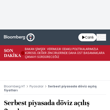
Canlı
BAKAN ŞİMŞEK: VERİMLİLİK ODAKLI POLİTİKALARIMIZLA
BA
SON
KÜRESEL DEĞER ZİNCİRLERİNDE DAHA ÜST BASAMAKLARA
VE
DAKİKA
ÇIKMAYI SÜRDÜRECEĞİZ
DÖ
Bloomberg HT
Piyasalar
Serbest piyasada döviz açılış
fiyatları
Serbest piyasada döviz açılış