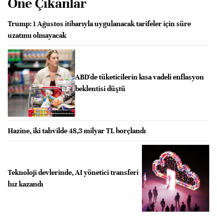
Öne Çıkanlar
Trump: 1 Ağustos itibarıyla uygulanacak tarifeler için süre
uzatımı olmayacak
ABD'de tüketicilerin kısa vadeli enflasyon
beklentisi düştü
Hazine, iki tahvilde 48,3 milyar TL borçlandı
Teknoloji devlerinde, AI yönetici transferi
hız kazandı