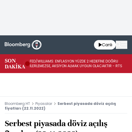
Canlı
BA
SON
FED/WILLIAMS: ENFLASYON YÜZDE 2 HEDEFİNE DOĞRU
SÜ
DAKİKA
İLERLEMEZSE, AKSİYON ALMAK UYGUN OLACAKTIR - RTS
AZ
Bloomberg HT
Piyasalar
Serbest piyasada döviz açılış
fiyatları (22.11.2022)
Serbest piyasada döviz açılış