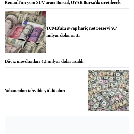
Renault'un yeni SUV aracı Boreal, OYAK Bursa'da üretilecek
TCMB'nin swap hariç net rezervi 9,7
milyar dolar arttı
Döviz mevduatları 4,1 milyar dolar azaldı
Yabancıdan tahvilde yüklü alım