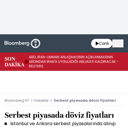
Canlı
ABD, İRAN-UMMAN ANLAŞMASININ AÇIKLANMASININ
AB
SON
ARDINDAN İRAN'A UYGULADIĞI ABLUKAYI KALDIRACAK -
GE
DAKİKA
REUTERS
UY
Bloomberg HT
Haberler
Serbest piyasada döviz fiyatları
Serbest piyasada döviz fiyatları
İstanbul ve Ankara serbest piyasalarında alınıp