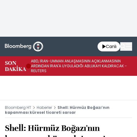
Canlı
ABD, İRAN-UMMAN ANLAŞMASININ AÇIKLANMASININ
AB
SON
ARDINDAN İRAN'A UYGULADIĞI ABLUKAYI KALDIRACAK -
GE
DAKİKA
REUTERS
UY
Bloomberg HT
Haberler
Shell: Hürmüz Boğazı’nın
kapanması küresel ticareti sarsar
Shell: Hürmüz Boğazı'nın