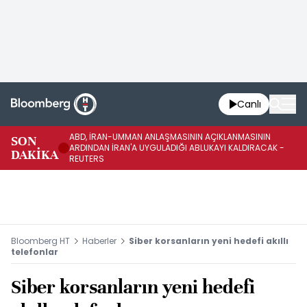
Canlı
ABD, İRAN-UMMAN ANLAŞMASININ AÇIKLANMASININ
AB
SON
ARDINDAN İRAN'A UYGULADIĞI ABLUKAYI KALDIRACAK -
GE
DAKİKA
REUTERS
UY
Bloomberg HT
Haberler
Siber korsanların yeni hedefi akıllı
telefonlar
Siber korsanların yeni hedefi