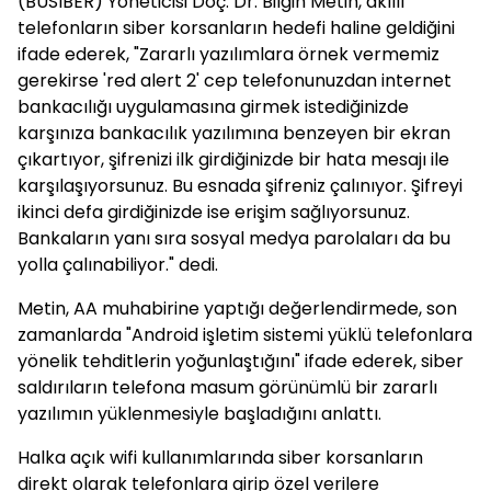
(BÜSİBER) Yöneticisi Doç. Dr. Bilgin Metin, akıllı
telefonların siber korsanların hedefi haline geldiğini
ifade ederek, "Zararlı yazılımlara örnek vermemiz
gerekirse 'red alert 2' cep telefonunuzdan internet
bankacılığı uygulamasına girmek istediğinizde
karşınıza bankacılık yazılımına benzeyen bir ekran
çıkartıyor, şifrenizi ilk girdiğinizde bir hata mesajı ile
karşılaşıyorsunuz. Bu esnada şifreniz çalınıyor. Şifreyi
ikinci defa girdiğinizde ise erişim sağlıyorsunuz.
Bankaların yanı sıra sosyal medya parolaları da bu
yolla çalınabiliyor." dedi.
Metin, AA muhabirine yaptığı değerlendirmede, son
zamanlarda "Android işletim sistemi yüklü telefonlara
yönelik tehditlerin yoğunlaştığını" ifade ederek, siber
saldırıların telefona masum görünümlü bir zararlı
yazılımın yüklenmesiyle başladığını anlattı.
Halka açık wifi kullanımlarında siber korsanların
direkt olarak telefonlara girip özel verilere