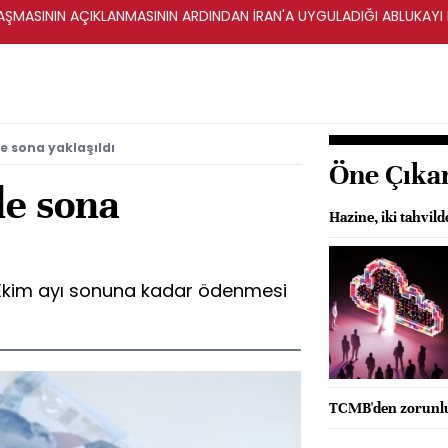
ŞMASININ AÇIKLANMASININ ARDINDAN İRAN'A UYGULADIĞI ABLUKAYI
e sona yaklaşıldı
Öne Çıka
de sona
Hazine, iki tahvil
n Ekim ayı sonuna kadar ödenmesi
TCMB'den zorunlu