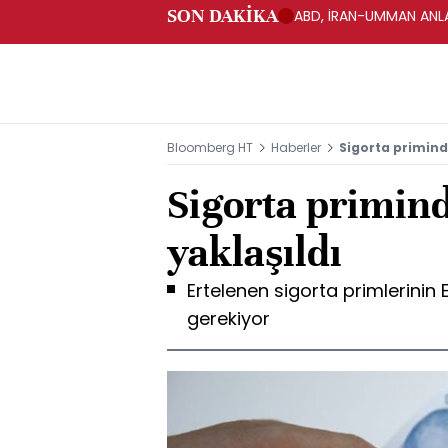
SON DAKİKA
ABD, İRAN-UMMAN ANLA
Bloomberg HT
Haberler
Sigorta primind
Sigorta primin
yaklaşıldı
Ertelenen sigorta primlerini
gerekiyor