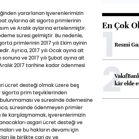
eğinden yararlanan işverenlerimizin
ubat aylarına ait sigorta primlerinin
En Çok O
1
sım ve Aralık aylarına ertelenmiştir.
 ödeme süresi gelmiştir. Bu nedenle,
gorta primlerinin 2017 yılı Ekim ayinin
Resmi Ga
. Ayrıca, 2017 yılı Ocak ayına ait
ı sonuna ve 2017 yılı Şubat ayına ait
2
 Aralık 2017 tarihine kadar ödenmesi
VakıfBank
kâr elde e
ri ücret desteği olmak üzere beş
r sigorta prim teşviklerinden
ın bulunmaması ve süresinde ödemesine
yrıca, süresinde ödenmeyen primler
ile karşılaşmamak, işverenlerimizin
lanacakları asgari ücret desteği ve
ları ve bu hakların devamı için
rı ile birlikte cari ay ve