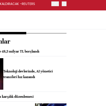
 KALDIRACAK -REUTERS
ABD DIŞİŞLERİ BAKANLIĞI
UYGULANACAK
nlar
de 48,3 milyar TL borçlandı
Teknoloji devlerinde, AI yönetici
transferi hız kazandı
 karşılık düzenlemesi