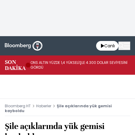
Canlı
SK
SON
ONS ALTIN YÜZDE 1,4 YÜKSELİŞLE 4.300 DOLAR SEVİYESİNİ
GE
DAKİKA
GÖRDÜ
DO
Bloomberg HT
Haberler
Şile açıklarında yük gemisi
kayboldu
Şile açıklarında yük gemisi