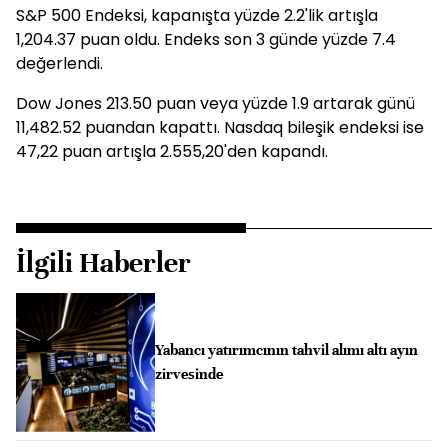
S&P 500 Endeksi, kapanışta yüzde 2.2'lik artışla
1,204.37 puan oldu. Endeks son 3 günde yüzde 7.4
değerlendi.
Dow Jones 213.50 puan veya yüzde 1.9 artarak günü
11,482.52 puandan kapattı. Nasdaq bileşik endeksi ise
47,22 puan artışla 2.555,20'den kapandı.
İlgili Haberler
Yabancı yatırımcının tahvil alımı altı ayın
zirvesinde