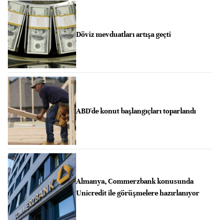
Döviz mevduatları artışa geçti
ABD'de konut başlangıçları toparlandı
Almanya, Commerzbank konusunda
Unicredit ile görüşmelere hazırlanıyor