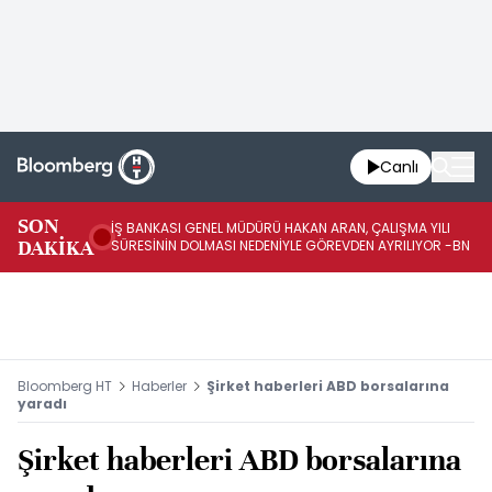
Canlı
SON
İŞ BANKASI GENEL MÜDÜRÜ HAKAN ARAN, ÇALIŞMA YILI
İŞ
DAKİKA
SÜRESİNİN DOLMASI NEDENİYLE GÖREVDEN AYRILIYOR -BN
AT
Bloomberg HT
Haberler
Şirket haberleri ABD borsalarına
yaradı
Şirket haberleri ABD borsalarına