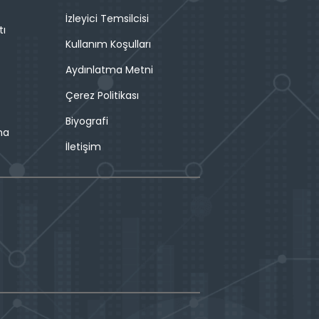
İzleyici Temsilcisi
tı
Kullanım Koşulları
Aydınlatma Metni
Çerez Politikası
Biyografi
ma
İletişim