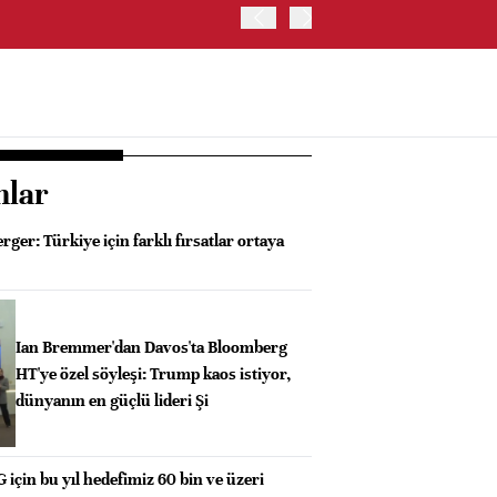
İŞ BANKASI GENEL MÜDÜR
KAYNAKLAR
nlar
ger: Türkiye için farklı fırsatlar ortaya
Ian Bremmer'dan Davos'ta Bloomberg
HT'ye özel söyleşi: Trump kaos istiyor,
dünyanın en güçlü lideri Şi
 için bu yıl hedefimiz 60 bin ve üzeri