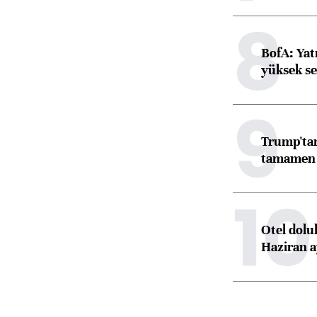
8
BofA: Yatı
yüksek se
9
Trump'tan
tamamen o
10
Otel dolu
Haziran a