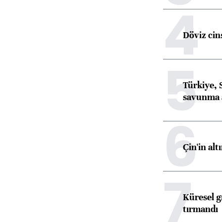
4
Döviz cins
5
Türkiye, 
savunma 
6
Çin'in alt
7
Küresel gı
tırmandı