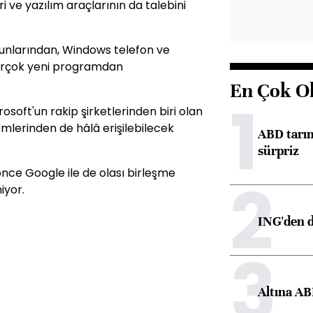
 ve yazılım araçlarının da talebini
oyunlarından, Windows telefon ve
birçok yeni programdan
En Çok O
1
soft'un rakip şirketlerinden biri olan
mlerinden de hâlâ erişilebilecek
ABD tarım
sürpriz
nce Google ile de olası birleşme
2
iyor.
ING'den d
3
Altına AB