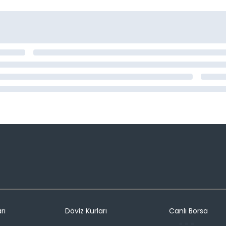
rı
Döviz Kurları
Canlı Borsa