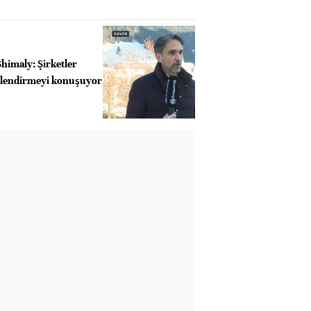
himaly: Şirketler
klendirmeyi konuşuyor