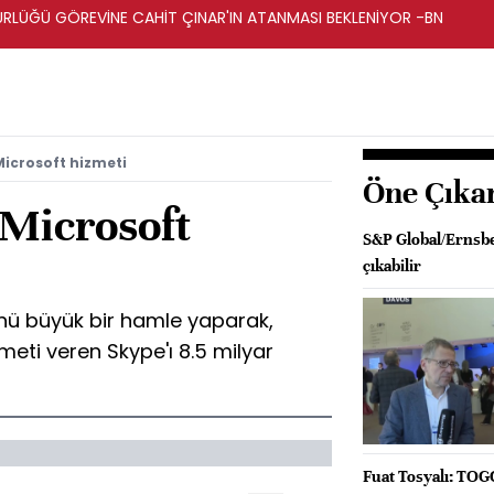
ÜRLÜĞÜ GÖREVİNE CAHİT ÇINAR'IN ATANMASI BEKLENİYOR -BN
Microsoft hizmeti
Öne Çıka
 Microsoft
S&P Global/Ernsber
çıkabilir
ünü büyük bir hamle yaparak,
meti veren Skype'ı 8.5 milyar
Fuat Tosyalı: TOGG